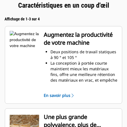
Caractéristiques en un coup d'œil
Affichage de 1-3 sur 4
Augmentez la productivité
de votre machine
Deux positions de travail statiques
à 90 ° et 105 °
La conception à portée courte
maintient mieux les matériaux
fins, offre une meilleure rétention
des matériaux en vrac, et empêche
l'accumulation des matériaux dans
le cadre.
En savoir plus
Compatibilité étendue entre les
machines en raison d'une
conception plus légère
Augmentez votre productivité de
Une plus grande
manière régulière là où un godet
polyvalence, plus de
ou un râteau seul serait insuffisant