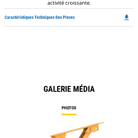
activité croissante.
file_download
Do
Caractéristiques Techniques Des Pinces
P
O
in
a
N
Ta
GALERIE MÉDIA
PHOTOS