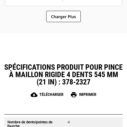
attaches à accouplement par axes
maintenance et du
Cat, ce qui permet un partage des
fonctionnement général font des
pinces et autres d'équipements
Charger Plus
pinces un accessoire plus simple
entre les machines de taille
et au coût d'exploitation plus
similaire.
abordable que les grappins
SPÉCIFICATIONS PRODUIT POUR PINCE
À MAILLON RIGIDE 4 DENTS 545 MM
(21 IN) : 378-2327
cloud_download
print
TÉLÉCHARGER
IMPRIMER
Nombre de dents/pointes de
4
fourche