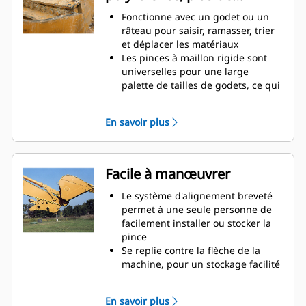
productivité
Fonctionne avec un godet ou un
râteau pour saisir, ramasser, trier
et déplacer les matériaux
Les pinces à maillon rigide sont
universelles pour une large
palette de tailles de godets, ce qui
facilite leur association avec
différents godets du parc
En savoir plus
Obtenez les pinces les plus
appropriées à vos applications.
Avec trois configurations de dents,
sélectionnez la meilleure option,
Facile à manœuvrer
entre un appareil de préhension
large ou étroit, ou des temps de
Le système d'alignement breveté
fermeture plus courts pour le repli
permet à une seule personne de
de la flèche lors du transport.
facilement installer ou stocker la
La gestion de plusieurs
pince
équipements pour un parc est
Se replie contre la flèche de la
plus facile avec un système
machine, pour un stockage facilité
d'attache. Il est recommandé de
pendant le déplacement ou autres
sélectionner des modèles de
applications.
En savoir plus
pinces compatibles avec les
La simplicité de l'installation, de la