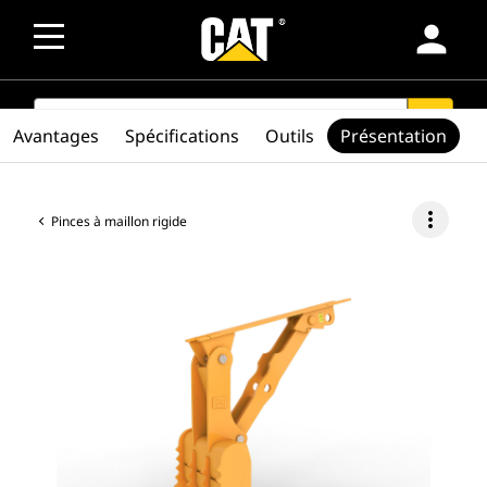
person
SEARCH
search
Avantages
Spécifications
Outils
Présentation
more_vert
Pinces à maillon rigide