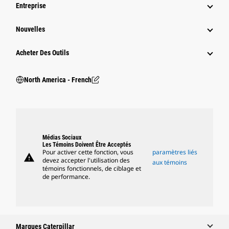
Entreprise
Nouvelles
Acheter Des Outils
North America - French
Médias Sociaux
Les Témoins Doivent Être Acceptés
Pour activer cette fonction, vous
paramètres liés
warning
devez accepter l'utilisation des
aux témoins
témoins fonctionnels, de ciblage et
de performance.
Marques Caterpillar