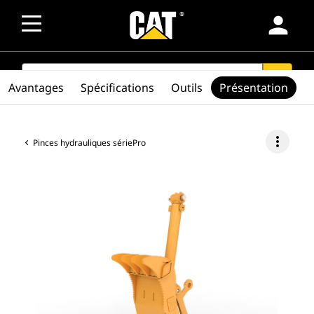
person
SEARCH
search
Avantages
Spécifications
Outils
Présentation
more_vert
Pinces hydrauliques sériePro