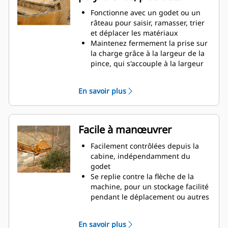
de camions à benne haute, il est
productivité
Fonctionne avec un godet ou un
des situations où le contrôle de la
râteau pour saisir, ramasser, trier
charge en hauteur est important.
et déplacer les matériaux
Augmentez la productivité de
Maintenez fermement la prise sur
votre machine, de l'excavation à la
la charge grâce à la largeur de la
manutention de matériaux
pince, qui s'accouple à la largeur
du godet
Des matériaux sécurisés entre la
En savoir plus
pince et le godet ou râteau grâce à
la courbure unique et la denture
de la pince
Obtenez les pinces les plus
Facile à manœuvrer
appropriées à vos applications.
Avec quatre configurations de
Facilement contrôlées depuis la
dents, sélectionnez la meilleure
cabine, indépendamment du
option, pour une préhension
godet
complète ou le repli de la flèche
Se replie contre la flèche de la
lors du transport.
machine, pour un stockage facilité
La gestion de plusieurs
pendant le déplacement ou autres
équipements pour un parc est
applications.
plus facile avec un système
La simplicité de l'installation, de la
En savoir plus
d'attache. Il est recommandé de
maintenance et du