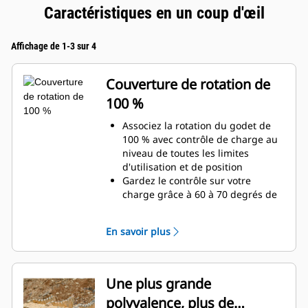
Caractéristiques en un coup d'œil
Affichage de 1-3 sur 4
Couverture de rotation de
100 %
Associez la rotation du godet de
100 % avec contrôle de charge au
niveau de toutes les limites
d'utilisation et de position
Gardez le contrôle sur votre
charge grâce à 60 à 70 degrés de
couverture de rotation de plus que
les pinces Pro
En savoir plus
Réalisez des travaux au-dessous
du niveau du sol, des travaux
verticaux ou dans des zones
confinées, en toute facilité. Qu'il
Une plus grande
s'agisse de construction de hauts
polyvalence, plus de
murs de pierres ou de chargement