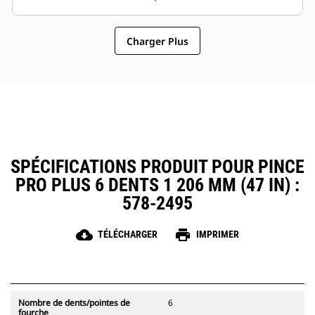
sélectionner des modèles de
fonctionnement général font des
pinces compatibles avec les
pinces un accessoire plus simple
attaches à accouplement par axes
Charger Plus
et au coût d'exploitation plus
Cat, ce qui permet un partage des
abordable que les grappins
pinces et autres d'équipements
entre les machines de taille
similaire.
SPÉCIFICATIONS PRODUIT POUR PINCE
PRO PLUS 6 DENTS 1 206 MM (47 IN) :
578-2495
cloud_download
print
TÉLÉCHARGER
IMPRIMER
Nombre de dents/pointes de
6
fourche