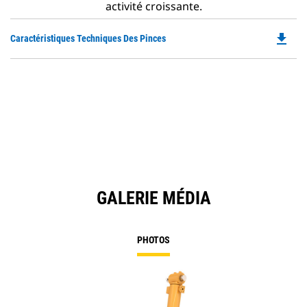
activité croissante.
file_download
Do
Caractéristiques Techniques Des Pinces
P
O
in
a
N
Ta
GALERIE MÉDIA
PHOTOS