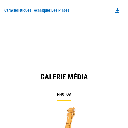
file_download
Do
Caractéristiques Techniques Des Pinces
P
O
in
a
N
Ta
GALERIE MÉDIA
PHOTOS