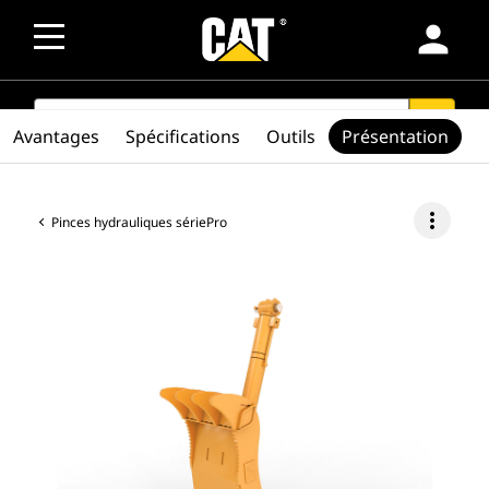
person
SEARCH
search
Avantages
Spécifications
Outils
Présentation
more_vert
Pinces hydrauliques sériePro