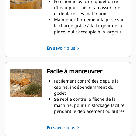
productivité
Fonctionne avec un godet ou un
râteau pour saisir, ramasser, trier
et déplacer les matériaux
Maintenez fermement la prise sur
la charge grâce à la largeur de la
pince, qui s'accouple à la largeur
du godet
Des matériaux sécurisés entre la
En savoir plus
pince et le godet ou râteau grâce à
la courbure unique et la denture
de la pince
Obtenez les pinces les plus
Facile à manœuvrer
appropriées à vos applications.
Avec quatre configurations de
Facilement contrôlées depuis la
dents, sélectionnez la meilleure
cabine, indépendamment du
option, pour une préhension
godet
complète ou le repli de la flèche
Se replie contre la flèche de la
lors du transport.
machine, pour un stockage facilité
La gestion de plusieurs
pendant le déplacement ou autres
équipements pour un parc est
applications.
plus facile avec un système
La simplicité de l'installation, de la
En savoir plus
d'attache. Il est recommandé de
maintenance et du
sélectionner des modèles de
fonctionnement général font des