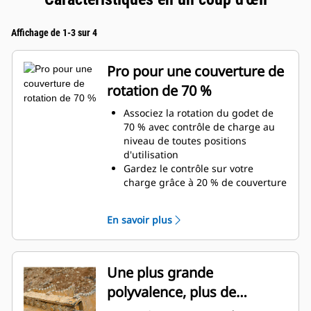
Affichage de 1-3 sur 4
Pro pour une couverture de
rotation de 70 %
Associez la rotation du godet de
70 % avec contrôle de charge au
niveau de toutes positions
d'utilisation
Gardez le contrôle sur votre
charge grâce à 20 % de couverture
de rotation de plus que les pinces
Utilitaires
En savoir plus
Réalisez des travaux au-dessous
du niveau du sol ou des travaux
verticaux en toute facilité.
Augmentez la productivité de
Une plus grande
votre machine, de l'excavation à la
polyvalence, plus de
manutention de matériaux