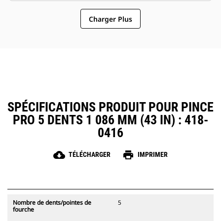
pinces compatibles avec les
pinces un accessoire plus simple
attaches à accouplement par axes
Charger Plus
et au coût d'exploitation plus
Cat, ce qui permet un partage des
abordable que les grappins
pinces et autres d'équipements
entre les machines de taille
similaire.
SPÉCIFICATIONS PRODUIT POUR PINCE
PRO 5 DENTS 1 086 MM (43 IN) : 418-
0416
cloud_download
print
TÉLÉCHARGER
IMPRIMER
Nombre de dents/pointes de
5
fourche