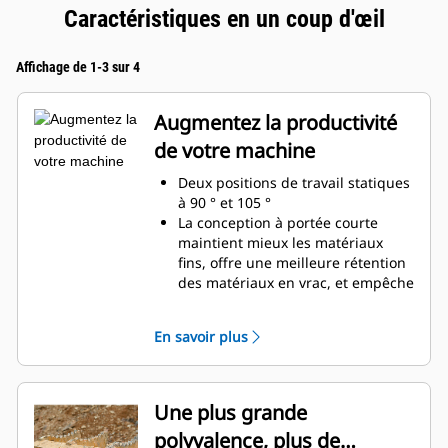
Caractéristiques en un coup d'œil
Affichage de 1-3 sur 4
Augmentez la productivité
de votre machine
Deux positions de travail statiques
à 90 ° et 105 °
La conception à portée courte
maintient mieux les matériaux
fins, offre une meilleure rétention
des matériaux en vrac, et empêche
l'accumulation des matériaux dans
le cadre.
En savoir plus
Compatibilité étendue entre les
machines en raison d'une
conception plus légère
Augmentez votre productivité de
Une plus grande
manière régulière là où un godet
polyvalence, plus de
ou un râteau seul serait insuffisant