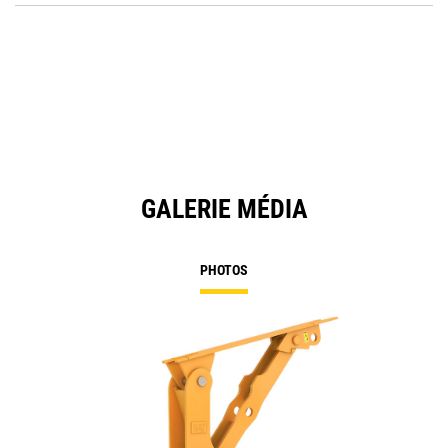
O
in
a
N
Ta
GALERIE MÉDIA
PHOTOS