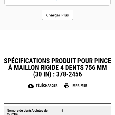
attaches à accouplement par axes
maintenance et du
Cat, ce qui permet un partage des
fonctionnement général font des
pinces et autres d'équipements
Charger Plus
pinces un accessoire plus simple
entre les machines de taille
et au coût d'exploitation plus
similaire.
abordable que les grappins
SPÉCIFICATIONS PRODUIT POUR PINCE
À MAILLON RIGIDE 4 DENTS 756 MM
(30 IN) : 378-2456
cloud_download
print
TÉLÉCHARGER
IMPRIMER
Nombre de dents/pointes de
4
fourche