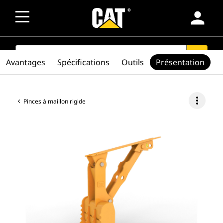
person
SEARCH
search
Avantages
Spécifications
Outils
Présentation
more_vert
Pinces à maillon rigide