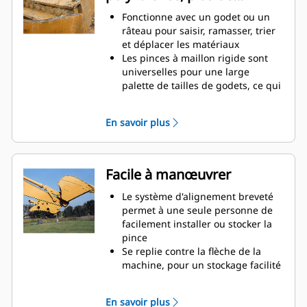
productivité
Fonctionne avec un godet ou un
râteau pour saisir, ramasser, trier
et déplacer les matériaux
Les pinces à maillon rigide sont
universelles pour une large
palette de tailles de godets, ce qui
facilite leur association avec
différents godets du parc
En savoir plus
Obtenez les pinces les plus
appropriées à vos applications.
Avec trois configurations de dents,
sélectionnez la meilleure option,
Facile à manœuvrer
entre un appareil de préhension
large ou étroit, ou des temps de
Le système d'alignement breveté
fermeture plus courts pour le repli
permet à une seule personne de
de la flèche lors du transport.
facilement installer ou stocker la
La gestion de plusieurs
pince
équipements pour un parc est
Se replie contre la flèche de la
plus facile avec un système
machine, pour un stockage facilité
d'attache. Il est recommandé de
pendant le déplacement ou autres
sélectionner des modèles de
applications.
En savoir plus
pinces compatibles avec les
La simplicité de l'installation, de la