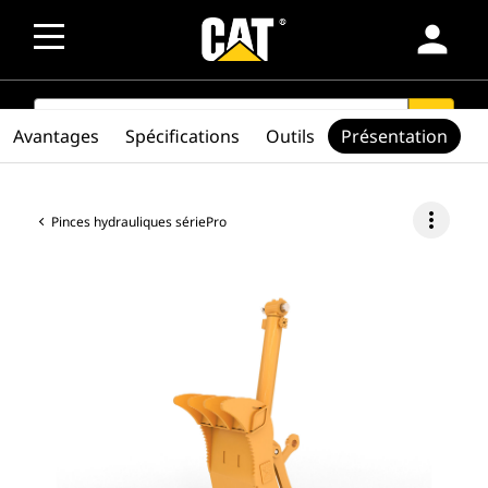
person
SEARCH
search
Avantages
Spécifications
Outils
Présentation
more_vert
Pinces hydrauliques sériePro