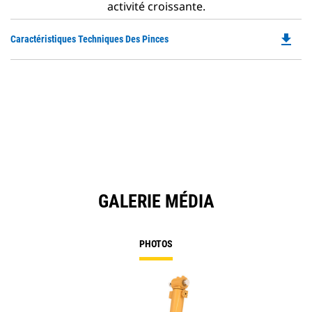
activité croissante.
file_download
Do
Caractéristiques Techniques Des Pinces
P
O
in
a
N
Ta
GALERIE MÉDIA
PHOTOS