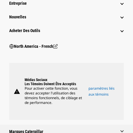
Entreprise
Nouvelles
Acheter Des Outils
North America - French
Médias Sociaux
Les Témoins Doivent Être Acceptés
Pour activer cette fonction, vous
paramètres liés
warning
devez accepter l'utilisation des
aux témoins
témoins fonctionnels, de ciblage et
de performance.
Marques Caterpillar