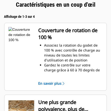
Caractéristiques en un coup d'œil
Affichage de 1-3 sur 4
Couverture de rotation de
100 %
Associez la rotation du godet de
100 % avec contrôle de charge au
niveau de toutes les limites
d'utilisation et de position
Gardez le contrôle sur votre
charge grâce à 60 à 70 degrés de
couverture de rotation de plus que
les pinces Pro
En savoir plus
Réalisez des travaux au-dessous
du niveau du sol, des travaux
verticaux ou dans des zones
confinées, en toute facilité. Qu'il
Une plus grande
s'agisse de construction de hauts
polyvalence, plus de
murs de pierres ou de chargement