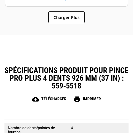
sélectionner des modèles de
fonctionnement général font des
pinces compatibles avec les
pinces un accessoire plus simple
attaches à accouplement par axes
Charger Plus
et au coût d'exploitation plus
Cat, ce qui permet un partage des
abordable que les grappins
pinces et autres d'équipements
entre les machines de taille
similaire.
SPÉCIFICATIONS PRODUIT POUR PINCE
PRO PLUS 4 DENTS 926 MM (37 IN) :
559-5518
cloud_download
print
TÉLÉCHARGER
IMPRIMER
Nombre de dents/pointes de
4
fourche