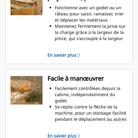
de camions à benne haute, il est
productivité
Fonctionne avec un godet ou un
des situations où le contrôle de la
râteau pour saisir, ramasser, trier
charge en hauteur est important.
et déplacer les matériaux
Augmentez la productivité de
Maintenez fermement la prise sur
votre machine, de l'excavation à la
la charge grâce à la largeur de la
manutention de matériaux
pince, qui s'accouple à la largeur
du godet
Des matériaux sécurisés entre la
En savoir plus
pince et le godet ou râteau grâce à
la courbure unique et la denture
de la pince
Obtenez les pinces les plus
Facile à manœuvrer
appropriées à vos applications.
Avec quatre configurations de
Facilement contrôlées depuis la
dents, sélectionnez la meilleure
cabine, indépendamment du
option, pour une préhension
godet
complète ou le repli de la flèche
Se replie contre la flèche de la
lors du transport.
machine, pour un stockage facilité
La gestion de plusieurs
pendant le déplacement ou autres
équipements pour un parc est
applications.
plus facile avec un système
La simplicité de l'installation, de la
En savoir plus
d'attache. Il est recommandé de
maintenance et du