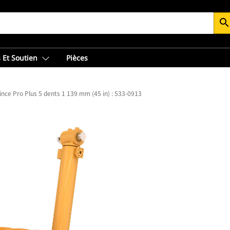
searc
 Et Soutien
Pièces
ince Pro Plus 5 dents 1 139 mm (45 in) : 533-0913