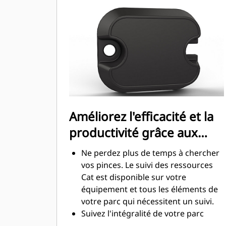
construction de hauts murs de
pierres ou de chargement de
camions à benne haute, il est des
situations où le contrôle de la charge
en hauteur est important.
Augmentez la productivité de votre
machine, de l'excavation à la
manutention de matériaux
Améliorez l'efficacité et la
productivité grâce aux
technologies intégrées
Ne perdez plus de temps à chercher
vos pinces. Le suivi des ressources
Cat est disponible sur votre
équipement et tous les éléments de
votre parc qui nécessitent un suivi.
Suivez l'intégralité de votre parc
d'équipements et de machines à