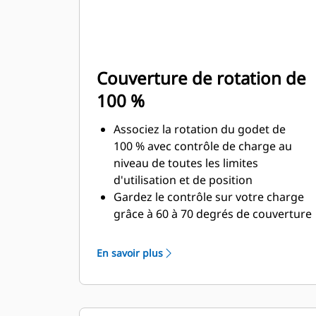
Couverture de rotation de
100 %
Associez la rotation du godet de
100 % avec contrôle de charge au
niveau de toutes les limites
d'utilisation et de position
Gardez le contrôle sur votre charge
grâce à 60 à 70 degrés de couverture
de rotation de plus que les pinces
Pro
En savoir plus
Réalisez des travaux au-dessous du
niveau du sol, des travaux verticaux
ou dans des zones confinées, en
toute facilité. Qu'il s'agisse de