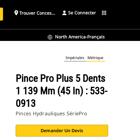
Se Connecter
place
apps
Trouver Concessionnaire
h
North America-Français
Impériales
Métrique
Pince Pro Plus 5 Dents
1 139 Mm (45 In) : 533-
0913
Pinces Hydrauliques SériePro
Demander Un Devis