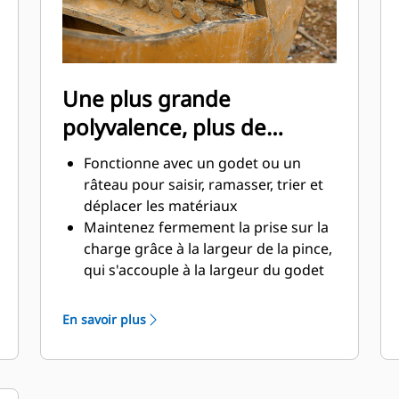
Une plus grande
polyvalence, plus de
productivité
Fonctionne avec un godet ou un
râteau pour saisir, ramasser, trier et
déplacer les matériaux
Maintenez fermement la prise sur la
charge grâce à la largeur de la pince,
qui s'accouple à la largeur du godet
Des matériaux sécurisés entre la
pince et le godet ou râteau grâce à la
En savoir plus
courbure unique et la denture de la
pince
Obtenez les pinces les plus
appropriées à vos applications. Avec