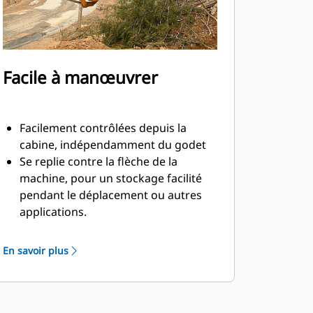
Facile à manœuvrer
Facilement contrôlées depuis la
cabine, indépendamment du godet
Se replie contre la flèche de la
machine, pour un stockage facilité
pendant le déplacement ou autres
applications.
La simplicité de l'installation, de la
maintenance et du fonctionnement
En savoir plus
général font des pinces un
accessoire plus simple et au coût
d'exploitation plus abordable que les
grappins