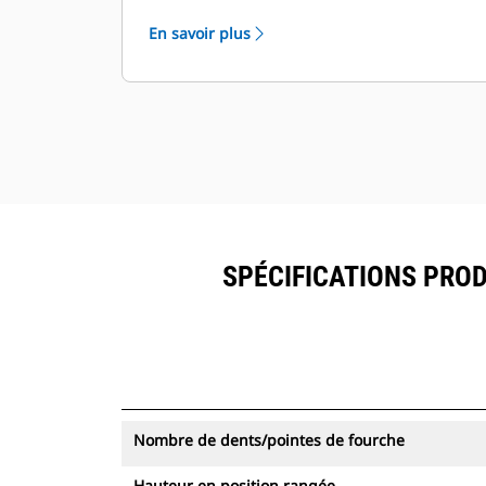
partir d'une seule source. Visualisez
En savoir plus
les pinces équipées du système de
suivi des ressources dans
VisionLink® avec les équipements
dotés de Product Link™.
Sécurisez vos ressources. Les pinces
équipées du système de suivi des
ressources envoient une alerte
lorsqu'elles quittent les limites d'un
site facile à définir.
SPÉCIFICATIONS PRODU
Nombre de dents/pointes de fourche
Hauteur en position rangée