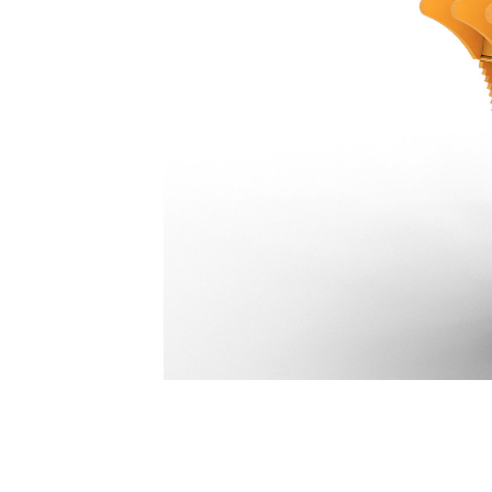
Pince Pro Plus 5 Dents 1 139 Mm (45 In) : 533-0913
Ava
Modifier le modèle