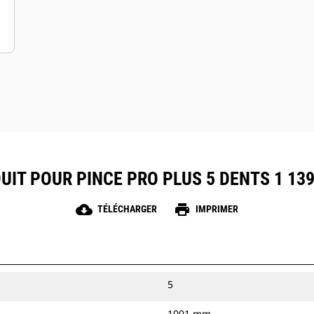
IT POUR PINCE PRO PLUS 5 DENTS 1 139 
cloud_download
print
TÉLÉCHARGER
IMPRIMER
5
1001 mm