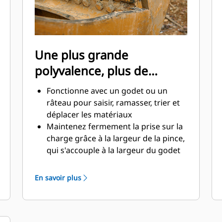
Une plus grande
polyvalence, plus de
productivité
Fonctionne avec un godet ou un
râteau pour saisir, ramasser, trier et
déplacer les matériaux
Maintenez fermement la prise sur la
charge grâce à la largeur de la pince,
qui s'accouple à la largeur du godet
Des matériaux sécurisés entre la
pince et le godet ou râteau grâce à la
En savoir plus
courbure unique et la denture de la
pince
Obtenez les pinces les plus
appropriées à vos applications. Avec