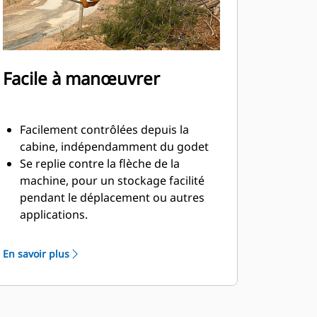
Facile à manœuvrer
Facilement contrôlées depuis la
cabine, indépendamment du godet
Se replie contre la flèche de la
machine, pour un stockage facilité
pendant le déplacement ou autres
applications.
La simplicité de l'installation, de la
maintenance et du fonctionnement
En savoir plus
général font des pinces un
accessoire plus simple et au coût
d'exploitation plus abordable que les
grappins