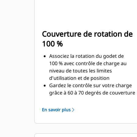
Couverture de rotation de
100 %
Associez la rotation du godet de
100 % avec contrôle de charge au
niveau de toutes les limites
d'utilisation et de position
Gardez le contrôle sur votre charge
grâce à 60 à 70 degrés de couverture
de rotation de plus que les pinces
Pro
En savoir plus
Réalisez des travaux au-dessous du
niveau du sol, des travaux verticaux
ou dans des zones confinées, en
toute facilité. Qu'il s'agisse de