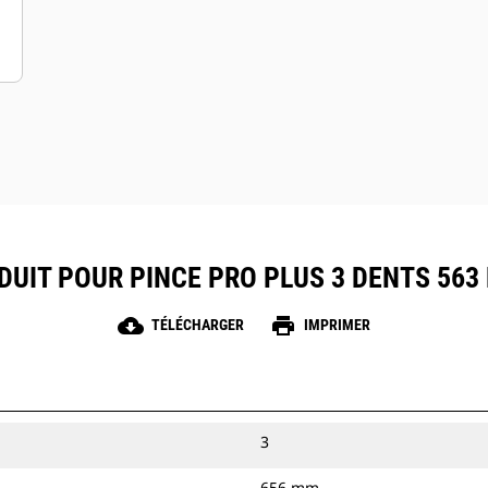
UIT POUR PINCE PRO PLUS 3 DENTS 563 M
cloud_download
print
TÉLÉCHARGER
IMPRIMER
3
656 mm