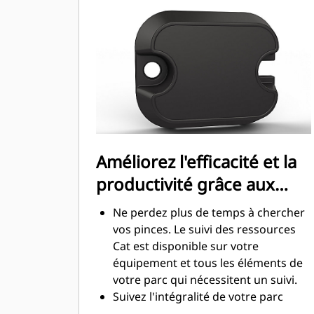
construction de hauts murs de
pierres ou de chargement de
camions à benne haute, il est des
situations où le contrôle de la charge
en hauteur est important.
Augmentez la productivité de votre
machine, de l'excavation à la
manutention de matériaux
Améliorez l'efficacité et la
productivité grâce aux
technologies intégrées
Ne perdez plus de temps à chercher
vos pinces. Le suivi des ressources
Cat est disponible sur votre
équipement et tous les éléments de
votre parc qui nécessitent un suivi.
Suivez l'intégralité de votre parc
d'équipements et de machines à