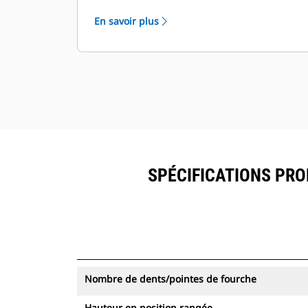
partir d'une seule source. Visualisez
En savoir plus
les pinces équipées du système de
suivi des ressources dans
VisionLink® avec les équipements
dotés de Product Link™.
Sécurisez vos ressources. Les pinces
équipées du système de suivi des
ressources envoient une alerte
lorsqu'elles quittent les limites d'un
site facile à définir.
SPÉCIFICATIONS PROD
Nombre de dents/pointes de fourche
Hauteur en position rangée