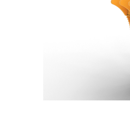
Pince Pro Plus 3 Dents 563 Mm (22 In) : 578-2533
Ava
Modifier le modèle