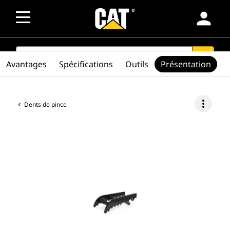
person
SEARCH
search
Avantages
Spécifications
Outils
Présentation
more_vert
Dents de pince