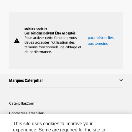
Médias Sociaux
Les Témoins Doivent Être Acceptés
Pour activer cette fonction, vous
paramètres liés
warning
devez accepter l'utilisation des
aux témoins
témoins fonctionnels, de ciblage et
de performance.
Marques Caterpillar
Caterpillar.com
Contacter Caterpillar
Mes Préférences Marketing
This site uses cookies to improve your
experience. Some are required for the site to