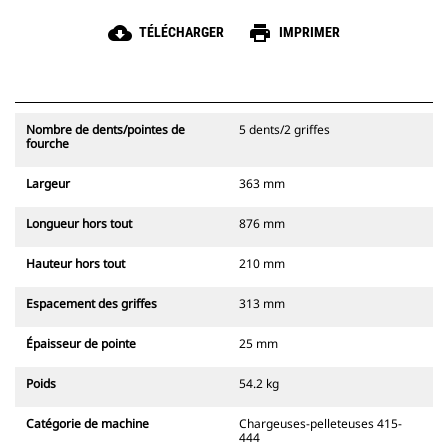
cloud_download
print
TÉLÉCHARGER
IMPRIMER
Nombre de dents/pointes de
5 dents/2 griffes
fourche
Largeur
363 mm
Longueur hors tout
876 mm
Hauteur hors tout
210 mm
Espacement des griffes
313 mm
Épaisseur de pointe
25 mm
Poids
54.2 kg
Catégorie de machine
Chargeuses-pelleteuses 415-
444