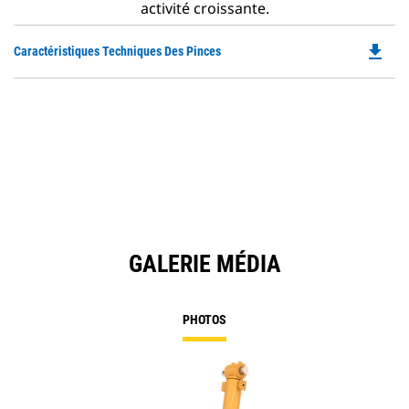
activité croissante.
file_download
Do
Caractéristiques Techniques Des Pinces
P
O
in
a
N
Ta
GALERIE MÉDIA
PHOTOS