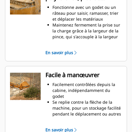
de camions à benne haute, il est
productivité
Fonctionne avec un godet ou un
des situations où le contrôle de la
râteau pour saisir, ramasser, trier
charge en hauteur est important.
et déplacer les matériaux
Augmentez la productivité de
Maintenez fermement la prise sur
votre machine, de l'excavation à la
la charge grâce à la largeur de la
manutention de matériaux
pince, qui s'accouple à la largeur
du godet
Des matériaux sécurisés entre la
En savoir plus
pince et le godet ou râteau grâce à
la courbure unique et la denture
de la pince
Obtenez les pinces les plus
Facile à manœuvrer
appropriées à vos applications.
Avec quatre configurations de
Facilement contrôlées depuis la
dents, sélectionnez la meilleure
cabine, indépendamment du
option, pour une préhension
godet
complète ou le repli de la flèche
Se replie contre la flèche de la
lors du transport.
machine, pour un stockage facilité
La gestion de plusieurs
pendant le déplacement ou autres
équipements pour un parc est
applications.
plus facile avec un système
La simplicité de l'installation, de la
En savoir plus
d'attache. Il est recommandé de
maintenance et du