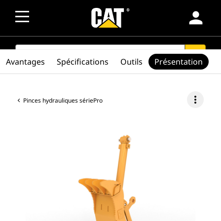
person
SEARCH
search
Avantages
Spécifications
Outils
Présentation
more_vert
Pinces hydrauliques sériePro