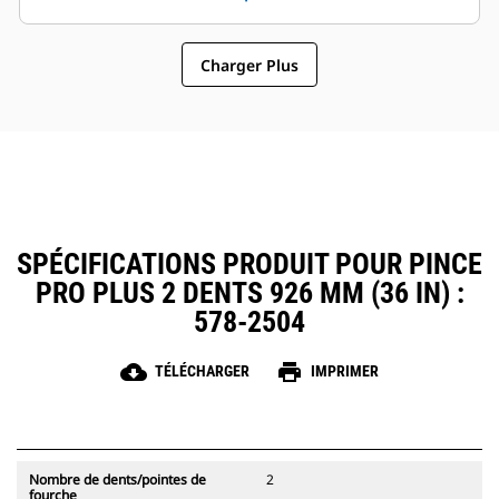
sélectionner des modèles de
fonctionnement général font des
pinces compatibles avec les
pinces un accessoire plus simple
attaches à accouplement par axes
Charger Plus
et au coût d'exploitation plus
Cat, ce qui permet un partage des
abordable que les grappins
pinces et autres d'équipements
entre les machines de taille
similaire.
SPÉCIFICATIONS PRODUIT POUR PINCE
PRO PLUS 2 DENTS 926 MM (36 IN) :
578-2504
cloud_download
print
TÉLÉCHARGER
IMPRIMER
Nombre de dents/pointes de
2
fourche