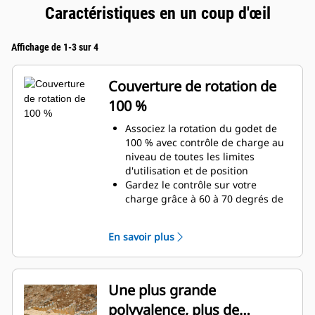
Caractéristiques en un coup d'œil
Affichage de 1-3 sur 4
Couverture de rotation de
100 %
Associez la rotation du godet de
100 % avec contrôle de charge au
niveau de toutes les limites
d'utilisation et de position
Gardez le contrôle sur votre
charge grâce à 60 à 70 degrés de
couverture de rotation de plus que
les pinces Pro
En savoir plus
Réalisez des travaux au-dessous
du niveau du sol, des travaux
verticaux ou dans des zones
confinées, en toute facilité. Qu'il
Une plus grande
s'agisse de construction de hauts
polyvalence, plus de
murs de pierres ou de chargement