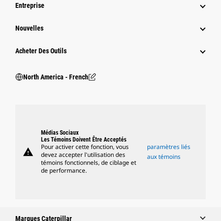
Entreprise
Nouvelles
Acheter Des Outils
North America - French
Médias Sociaux
Les Témoins Doivent Être Acceptés
Pour activer cette fonction, vous
paramètres liés
warning
devez accepter l'utilisation des
aux témoins
témoins fonctionnels, de ciblage et
de performance.
Marques Caterpillar