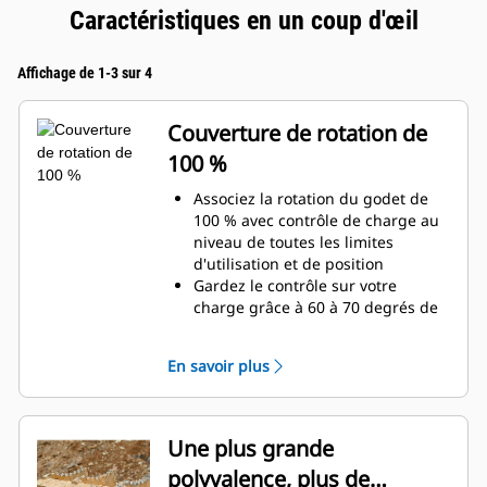
Caractéristiques en un coup d'œil
Affichage de 1-3 sur 4
Couverture de rotation de
100 %
Associez la rotation du godet de
100 % avec contrôle de charge au
niveau de toutes les limites
d'utilisation et de position
Gardez le contrôle sur votre
charge grâce à 60 à 70 degrés de
couverture de rotation de plus que
les pinces Pro
En savoir plus
Réalisez des travaux au-dessous
du niveau du sol, des travaux
verticaux ou dans des zones
confinées, en toute facilité. Qu'il
Une plus grande
s'agisse de construction de hauts
polyvalence, plus de
murs de pierres ou de chargement