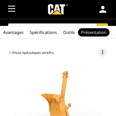
person
SEARCH
search
Avantages
Spécifications
Outils
Présentation
more_vert
Pinces hydrauliques sériePro