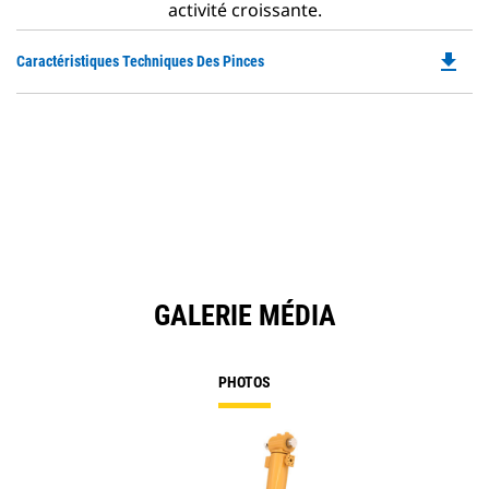
activité croissante.
file_download
Do
Caractéristiques Techniques Des Pinces
P
O
in
a
N
Ta
GALERIE MÉDIA
PHOTOS