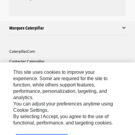
Marques Caterpillar
Caterpillar.com
Contacter Caterpillar
Mes Préférences Marketing
This site uses cookies to improve your
experience. Some are required for the site to
Plan Du Site
function, while others support features,
performance, personalization, targeting, and
Cookie Settings
analytics.
Légales
You can adjust your preferences anytime using
Cookie Settings.
Confidentialité
By selecting I Accept, you agree to the use of
functional, performance, and targeting cookies.