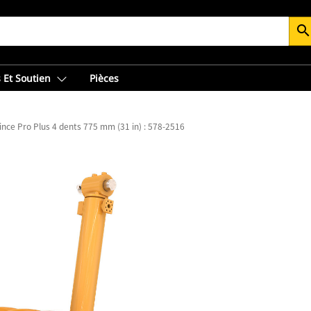
searc
 Et Soutien
Pièces
ince Pro Plus 4 dents 775 mm (31 in) : 578-2516