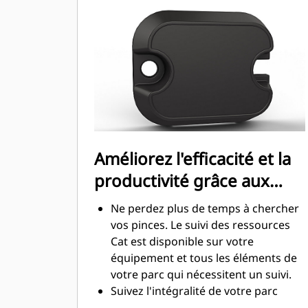
construction de hauts murs de
pierres ou de chargement de
camions à benne haute, il est des
situations où le contrôle de la charge
en hauteur est important.
Augmentez la productivité de votre
machine, de l'excavation à la
manutention de matériaux
Améliorez l'efficacité et la
productivité grâce aux
technologies intégrées
Ne perdez plus de temps à chercher
vos pinces. Le suivi des ressources
Cat est disponible sur votre
équipement et tous les éléments de
votre parc qui nécessitent un suivi.
Suivez l'intégralité de votre parc
d'équipements et de machines à