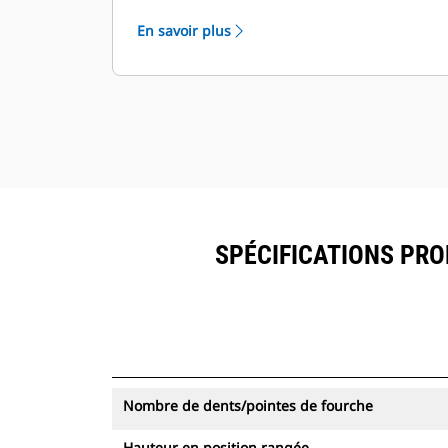
partir d'une seule source. Visualisez
En savoir plus
les pinces équipées du système de
suivi des ressources dans
VisionLink® avec les équipements
dotés de Product Link™.
Sécurisez vos ressources. Les pinces
équipées du système de suivi des
ressources envoient une alerte
lorsqu'elles quittent les limites d'un
site facile à définir.
SPÉCIFICATIONS PROD
Nombre de dents/pointes de fourche
Hauteur en position rangée