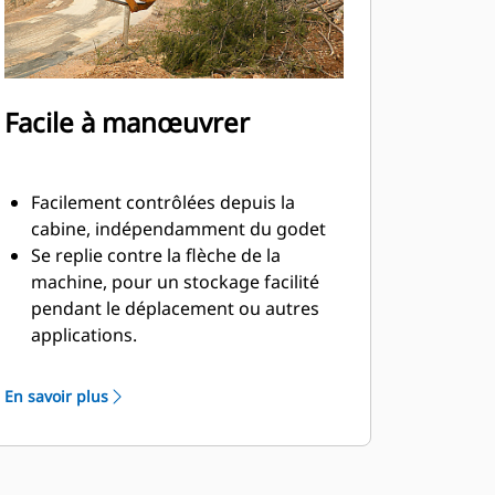
Facile à manœuvrer
Facilement contrôlées depuis la
cabine, indépendamment du godet
Se replie contre la flèche de la
machine, pour un stockage facilité
pendant le déplacement ou autres
applications.
La simplicité de l'installation, de la
maintenance et du fonctionnement
En savoir plus
général font des pinces un
accessoire plus simple et au coût
d'exploitation plus abordable que les
grappins