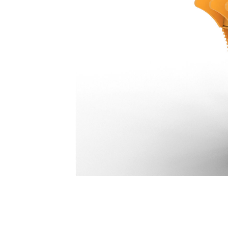
Pince Pro Plus 4 Dents 775 Mm (31 In) : 578-2516
Ava
Modifier le modèle