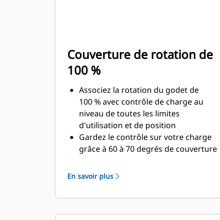
Couverture de rotation de
100 %
Associez la rotation du godet de
100 % avec contrôle de charge au
niveau de toutes les limites
d'utilisation et de position
Gardez le contrôle sur votre charge
grâce à 60 à 70 degrés de couverture
de rotation de plus que les pinces
Pro
En savoir plus
Réalisez des travaux au-dessous du
niveau du sol, des travaux verticaux
ou dans des zones confinées, en
toute facilité. Qu'il s'agisse de