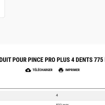
UIT POUR PINCE PRO PLUS 4 DENTS 775 M
cloud_download
print
TÉLÉCHARGER
IMPRIMER
4
832 mm