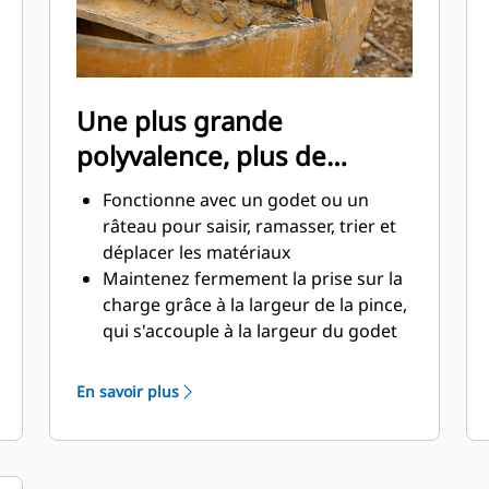
Une plus grande
polyvalence, plus de
productivité
Fonctionne avec un godet ou un
râteau pour saisir, ramasser, trier et
déplacer les matériaux
Maintenez fermement la prise sur la
charge grâce à la largeur de la pince,
qui s'accouple à la largeur du godet
Des matériaux sécurisés entre la
pince et le godet ou râteau grâce à la
En savoir plus
courbure unique et la denture de la
pince
Obtenez les pinces les plus
appropriées à vos applications. Avec