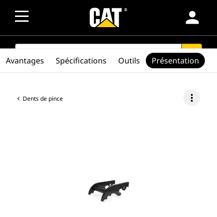
person
SEARCH
search
Avantages
Spécifications
Outils
Présentation
more_vert
Dents de pince