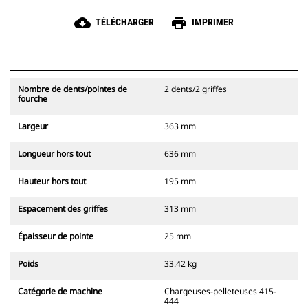
cloud_download
print
TÉLÉCHARGER
IMPRIMER
Nombre de dents/pointes de
2 dents/2 griffes
fourche
Largeur
363 mm
Longueur hors tout
636 mm
Hauteur hors tout
195 mm
Espacement des griffes
313 mm
Épaisseur de pointe
25 mm
Poids
33.42 kg
Catégorie de machine
Chargeuses-pelleteuses 415-
444