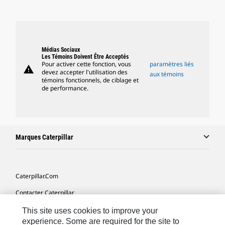
Médias Sociaux
Les Témoins Doivent Être Acceptés
Pour activer cette fonction, vous
paramètres liés
warning
devez accepter l'utilisation des
aux témoins
témoins fonctionnels, de ciblage et
de performance.
Marques Caterpillar
Caterpillar.com
Contacter Caterpillar
Mes Préférences Marketing
This site uses cookies to improve your
experience. Some are required for the site to