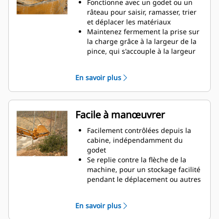
productivité
Fonctionne avec un godet ou un
râteau pour saisir, ramasser, trier
et déplacer les matériaux
Maintenez fermement la prise sur
la charge grâce à la largeur de la
pince, qui s'accouple à la largeur
du godet
Des matériaux sécurisés entre la
En savoir plus
pince et le godet ou râteau grâce à
la courbure unique et la denture
de la pince
Obtenez les pinces les plus
Facile à manœuvrer
appropriées à vos applications.
Avec quatre configurations de
Facilement contrôlées depuis la
dents, sélectionnez la meilleure
cabine, indépendamment du
option, pour une préhension
godet
complète ou le repli de la flèche
Se replie contre la flèche de la
lors du transport.
machine, pour un stockage facilité
La gestion de plusieurs
pendant le déplacement ou autres
équipements pour un parc est
applications.
plus facile avec un système
La simplicité de l'installation, de la
En savoir plus
d'attache. Il est recommandé de
maintenance et du
sélectionner des modèles de
fonctionnement général font des