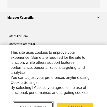
Marques Caterpillar
Caterpillar.com
Contacter Caterpillar
Mes Préférences Marketing
This site uses cookies to improve your
experience. Some are required for the site to
Plan Du Site
function, while others support features,
performance, personalization, targeting, and
Cookie Settings
analytics.
Légales
You can adjust your preferences anytime using
Cookie Settings.
Confidentialité
By selecting I Accept, you agree to the use of
functional, performance, and targeting cookies.
North America - French
© 2026 Caterpillar. Tous droits réservés.