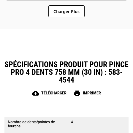
pinces compatibles avec les
pinces un accessoire plus simple
attaches à accouplement par axes
Charger Plus
et au coût d'exploitation plus
Cat, ce qui permet un partage des
abordable que les grappins
pinces et autres d'équipements
entre les machines de taille
similaire.
SPÉCIFICATIONS PRODUIT POUR PINCE
PRO 4 DENTS 758 MM (30 IN) : 583-
4544
cloud_download
print
TÉLÉCHARGER
IMPRIMER
Nombre de dents/pointes de
4
fourche