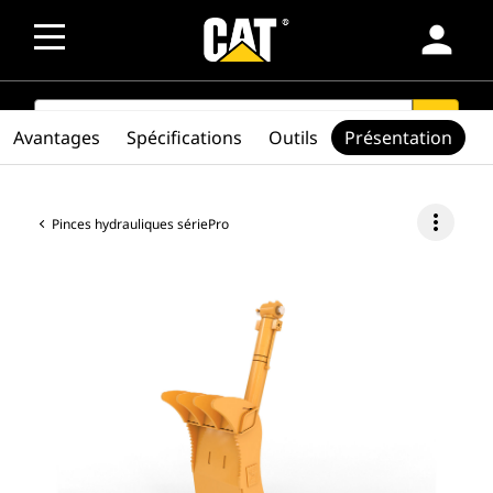
person
SEARCH
search
Avantages
Spécifications
Outils
Présentation
more_vert
Pinces hydrauliques sériePro