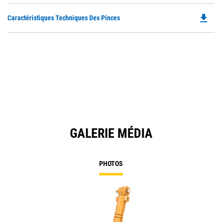
file_download
Do
Caractéristiques Techniques Des Pinces
P
O
in
a
N
Ta
GALERIE MÉDIA
PHOTOS