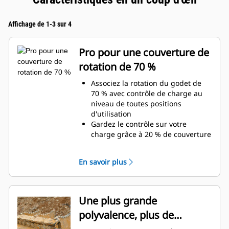
Affichage de 1-3 sur 4
Pro pour une couverture de
rotation de 70 %
Associez la rotation du godet de
70 % avec contrôle de charge au
niveau de toutes positions
d'utilisation
Gardez le contrôle sur votre
charge grâce à 20 % de couverture
de rotation de plus que les pinces
Utilitaires
En savoir plus
Réalisez des travaux au-dessous
du niveau du sol ou des travaux
verticaux en toute facilité.
Augmentez la productivité de
Une plus grande
votre machine, de l'excavation à la
polyvalence, plus de
manutention de matériaux