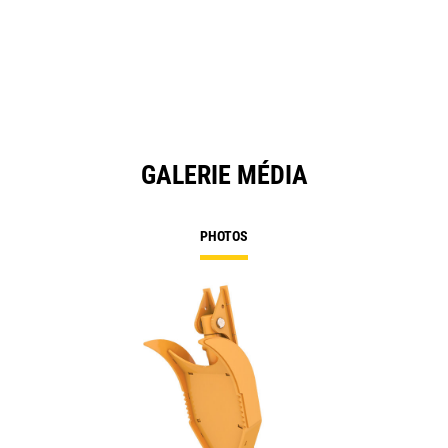
in
a
N
Ta
GALERIE MÉDIA
PHOTOS