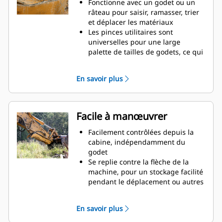
productivité
Fonctionne avec un godet ou un
râteau pour saisir, ramasser, trier
et déplacer les matériaux
Les pinces utilitaires sont
universelles pour une large
palette de tailles de godets, ce qui
facilite leur association avec
différents godets du parc
En savoir plus
Des matériaux sécurisés entre la
pince et le godet ou râteau grâce à
la courbure unique et la denture
de la pince
Facile à manœuvrer
Obtenez les pinces les plus
appropriées à vos applications.
Facilement contrôlées depuis la
Avec deux configurations de dents,
cabine, indépendamment du
sélectionnez la meilleure option,
godet
pour une préhension complète ou
Se replie contre la flèche de la
le repli de la flèche lors du
machine, pour un stockage facilité
transport.
pendant le déplacement ou autres
La gestion de plusieurs
applications.
équipements pour un parc est
La simplicité de l'installation, de la
En savoir plus
plus facile avec un système
maintenance et du
d'attache. Il est recommandé de
fonctionnement général font des