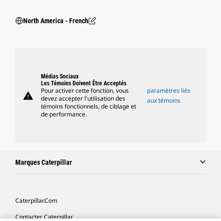
North America - French
Médias Sociaux
Les Témoins Doivent Être Acceptés
Pour activer cette fonction, vous
paramètres liés
warning
devez accepter l'utilisation des
aux témoins
témoins fonctionnels, de ciblage et
de performance.
Marques Caterpillar
Caterpillar.com
Contacter Caterpillar