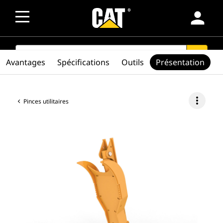
person
SEARCH
search
Avantages
Spécifications
Outils
Présentation
more_vert
Pinces utilitaires