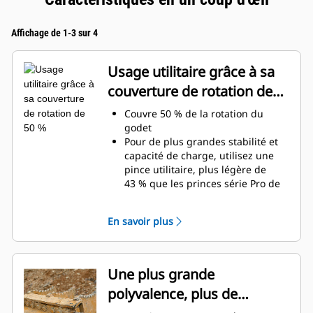
Affichage de 1-3 sur 4
Usage utilitaire grâce à sa
couverture de rotation de
50 %
Couvre 50 % de la rotation du
godet
Pour de plus grandes stabilité et
capacité de charge, utilisez une
pince utilitaire, plus légère de
43 % que les princes série Pro de
certains modèles
Augmentez la visibilité sur les
En savoir plus
matériaux et le creusement de
tranchées grâce à son profil plus
étroit
Augmentez votre productivité de
Une plus grande
manière régulière là où un godet
polyvalence, plus de
ou un râteau seul serait insuffisant