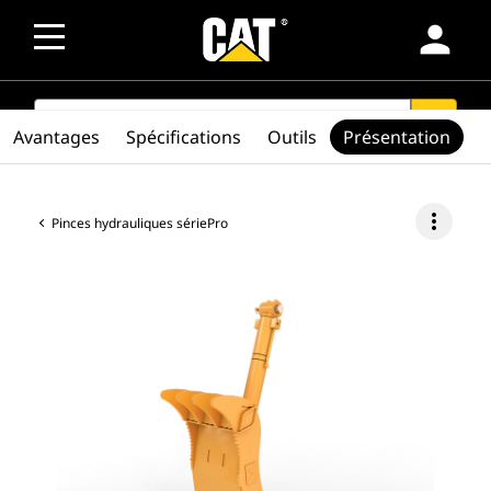
person
SEARCH
search
Avantages
Spécifications
Outils
Présentation
more_vert
Pinces hydrauliques sériePro