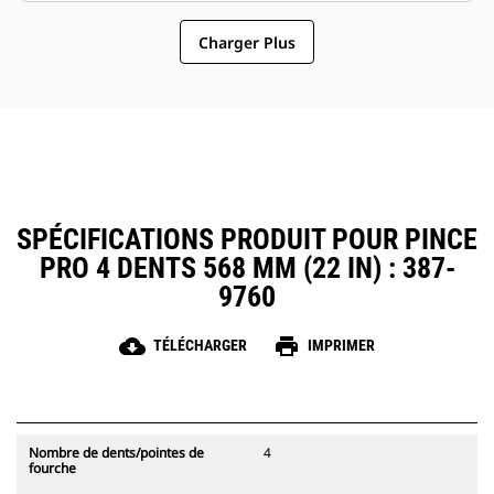
pinces compatibles avec les
pinces un accessoire plus simple
attaches à accouplement par axes
Charger Plus
et au coût d'exploitation plus
Cat, ce qui permet un partage des
abordable que les grappins
pinces et autres d'équipements
entre les machines de taille
similaire.
SPÉCIFICATIONS PRODUIT POUR PINCE
PRO 4 DENTS 568 MM (22 IN) : 387-
9760
cloud_download
print
TÉLÉCHARGER
IMPRIMER
Nombre de dents/pointes de
4
fourche