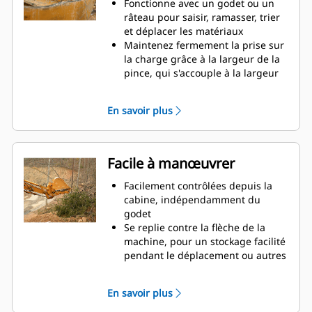
productivité
Fonctionne avec un godet ou un
râteau pour saisir, ramasser, trier
et déplacer les matériaux
Maintenez fermement la prise sur
la charge grâce à la largeur de la
pince, qui s'accouple à la largeur
du godet
Des matériaux sécurisés entre la
En savoir plus
pince et le godet ou râteau grâce à
la courbure unique et la denture
de la pince
Obtenez les pinces les plus
Facile à manœuvrer
appropriées à vos applications.
Avec quatre configurations de
Facilement contrôlées depuis la
dents, sélectionnez la meilleure
cabine, indépendamment du
option, pour une préhension
godet
complète ou le repli de la flèche
Se replie contre la flèche de la
lors du transport.
machine, pour un stockage facilité
La gestion de plusieurs
pendant le déplacement ou autres
équipements pour un parc est
applications.
plus facile avec un système
La simplicité de l'installation, de la
En savoir plus
d'attache. Il est recommandé de
maintenance et du
sélectionner des modèles de
fonctionnement général font des