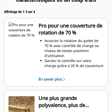
Affichage de 1-3 sur 4
Pro pour une couverture de
rotation de 70 %
Associez la rotation du godet de
70 % avec contrôle de charge au
niveau de toutes positions
d'utilisation
Gardez le contrôle sur votre
charge grâce à 20 % de couverture
de rotation de plus que les pinces
Utilitaires
En savoir plus
Réalisez des travaux au-dessous
du niveau du sol ou des travaux
verticaux en toute facilité.
Augmentez la productivité de
Une plus grande
votre machine, de l'excavation à la
polyvalence, plus de
manutention de matériaux