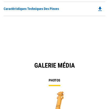
file_download
Do
Caractéristiques Techniques Des Pinces
P
O
in
a
N
Ta
GALERIE MÉDIA
PHOTOS