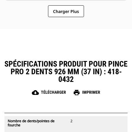
pinces compatibles avec les
pinces un accessoire plus simple
attaches à accouplement par axes
Charger Plus
et au coût d'exploitation plus
Cat, ce qui permet un partage des
abordable que les grappins
pinces et autres d'équipements
entre les machines de taille
similaire.
SPÉCIFICATIONS PRODUIT POUR PINCE
PRO 2 DENTS 926 MM (37 IN) : 418-
0432
cloud_download
print
TÉLÉCHARGER
IMPRIMER
Nombre de dents/pointes de
2
fourche