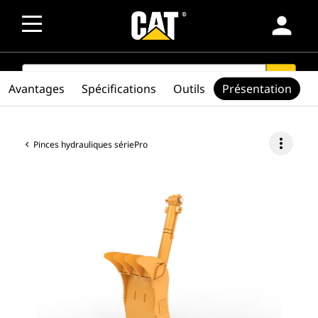
person
SEARCH
search
Avantages
Spécifications
Outils
Présentation
more_vert
Pinces hydrauliques sériePro