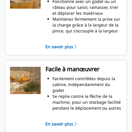
productivité
Fonctionne avec un godet ou un
râteau pour saisir, ramasser, trier
et déplacer les matériaux
Maintenez fermement la prise sur
la charge grâce à la largeur de la
pince, qui s'accouple à la largeur
du godet
Des matériaux sécurisés entre la
En savoir plus
pince et le godet ou râteau grâce à
la courbure unique et la denture
de la pince
Obtenez les pinces les plus
Facile à manœuvrer
appropriées à vos applications.
Avec quatre configurations de
Facilement contrôlées depuis la
dents, sélectionnez la meilleure
cabine, indépendamment du
option, pour une préhension
godet
complète ou le repli de la flèche
Se replie contre la flèche de la
lors du transport.
machine, pour un stockage facilité
La gestion de plusieurs
pendant le déplacement ou autres
équipements pour un parc est
applications.
plus facile avec un système
La simplicité de l'installation, de la
En savoir plus
d'attache. Il est recommandé de
maintenance et du
sélectionner des modèles de
fonctionnement général font des