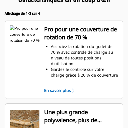
Affichage de 1-3 sur 4
Pro pour une couverture de
rotation de 70 %
Associez la rotation du godet de
70 % avec contrôle de charge au
niveau de toutes positions
d'utilisation
Gardez le contrôle sur votre
charge grâce à 20 % de couverture
de rotation de plus que les pinces
Utilitaires
En savoir plus
Réalisez des travaux au-dessous
du niveau du sol ou des travaux
verticaux en toute facilité.
Augmentez la productivité de
Une plus grande
votre machine, de l'excavation à la
polyvalence, plus de
manutention de matériaux