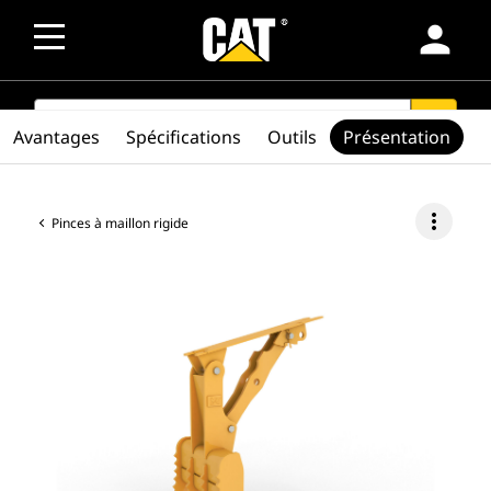
person
SEARCH
search
Avantages
Spécifications
Outils
Présentation
more_vert
Pinces à maillon rigide