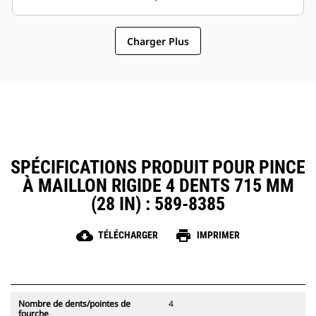
attaches à accouplement par axes
maintenance et du
Cat, ce qui permet un partage des
fonctionnement général font des
pinces et autres d'équipements
Charger Plus
pinces un accessoire plus simple
entre les machines de taille
et au coût d'exploitation plus
similaire.
abordable que les grappins
SPÉCIFICATIONS PRODUIT POUR PINCE
À MAILLON RIGIDE 4 DENTS 715 MM
(28 IN) : 589-8385
cloud_download
print
TÉLÉCHARGER
IMPRIMER
Nombre de dents/pointes de
4
fourche