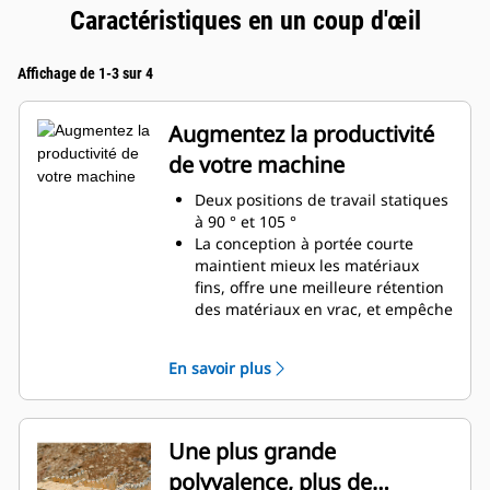
Caractéristiques en un coup d'œil
Affichage de 1-3 sur 4
Augmentez la productivité
de votre machine
Deux positions de travail statiques
à 90 ° et 105 °
La conception à portée courte
maintient mieux les matériaux
fins, offre une meilleure rétention
des matériaux en vrac, et empêche
l'accumulation des matériaux dans
le cadre.
En savoir plus
Compatibilité étendue entre les
machines en raison d'une
conception plus légère
Augmentez votre productivité de
Une plus grande
manière régulière là où un godet
polyvalence, plus de
ou un râteau seul serait insuffisant