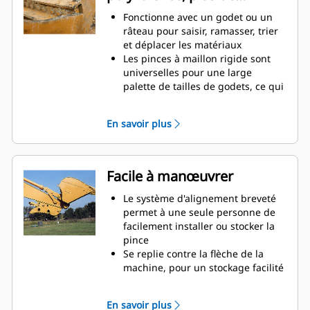
productivité
Fonctionne avec un godet ou un
râteau pour saisir, ramasser, trier
et déplacer les matériaux
Les pinces à maillon rigide sont
universelles pour une large
palette de tailles de godets, ce qui
facilite leur association avec
différents godets du parc
En savoir plus
Obtenez les pinces les plus
appropriées à vos applications.
Avec trois configurations de dents,
sélectionnez la meilleure option,
Facile à manœuvrer
entre un appareil de préhension
large ou étroit, ou des temps de
Le système d'alignement breveté
fermeture plus courts pour le repli
permet à une seule personne de
de la flèche lors du transport.
facilement installer ou stocker la
La gestion de plusieurs
pince
équipements pour un parc est
Se replie contre la flèche de la
plus facile avec un système
machine, pour un stockage facilité
d'attache. Il est recommandé de
pendant le déplacement ou autres
sélectionner des modèles de
applications.
En savoir plus
pinces compatibles avec les
La simplicité de l'installation, de la