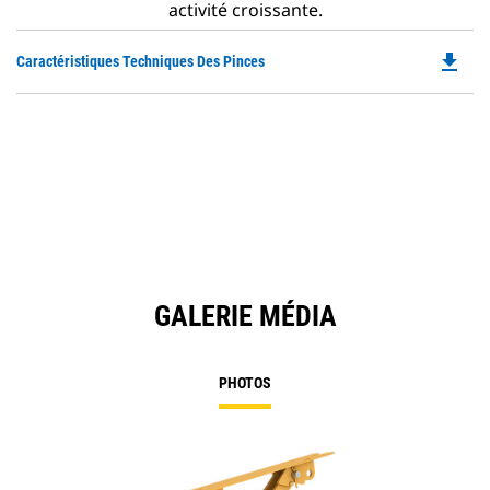
activité croissante.
file_download
Do
Caractéristiques Techniques Des Pinces
P
O
in
a
N
Ta
GALERIE MÉDIA
PHOTOS