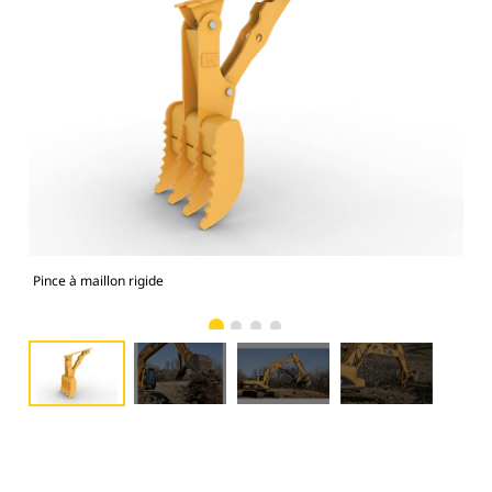
Pince à maillon rigide
Les 