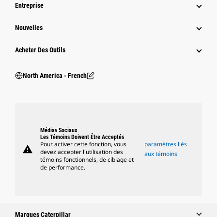
Entreprise
Nouvelles
Acheter Des Outils
North America - French
Médias Sociaux
Les Témoins Doivent Être Acceptés
Pour activer cette fonction, vous
paramètres liés
warning
devez accepter l'utilisation des
aux témoins
témoins fonctionnels, de ciblage et
de performance.
Marques Caterpillar