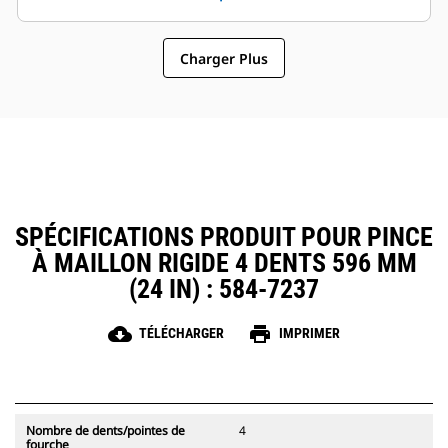
attaches à accouplement par axes
maintenance et du
Cat, ce qui permet un partage des
fonctionnement général font des
pinces et autres d'équipements
Charger Plus
pinces un accessoire plus simple
entre les machines de taille
et au coût d'exploitation plus
similaire.
abordable que les grappins
SPÉCIFICATIONS PRODUIT POUR PINCE
À MAILLON RIGIDE 4 DENTS 596 MM
(24 IN) : 584-7237
cloud_download
print
TÉLÉCHARGER
IMPRIMER
Nombre de dents/pointes de
4
fourche