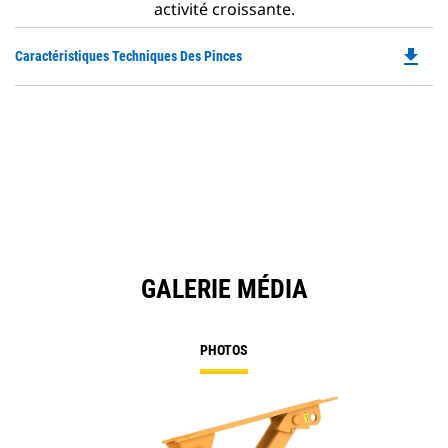
activité croissante.
file_download
Do
Caractéristiques Techniques Des Pinces
P
O
in
a
N
Ta
GALERIE MÉDIA
PHOTOS