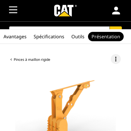
person
SEARCH
search
Avantages
Spécifications
Outils
Présentation
more_vert
Pinces à maillon rigide