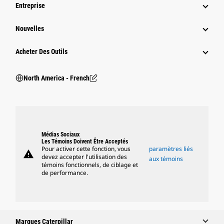
Entreprise
Nouvelles
Acheter Des Outils
North America - French
Médias Sociaux
Les Témoins Doivent Être Acceptés
Pour activer cette fonction, vous
paramètres liés
warning
devez accepter l'utilisation des
aux témoins
témoins fonctionnels, de ciblage et
de performance.
Marques Caterpillar