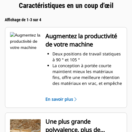
Caractéristiques en un coup d'œil
Affichage de 1-3 sur 4
Augmentez la productivité
de votre machine
Deux positions de travail statiques
à 90 ° et 105 °
La conception à portée courte
maintient mieux les matériaux
fins, offre une meilleure rétention
des matériaux en vrac, et empêche
l'accumulation des matériaux dans
le cadre.
En savoir plus
Compatibilité étendue entre les
machines en raison d'une
conception plus légère
Augmentez votre productivité de
Une plus grande
manière régulière là où un godet
polyvalence, plus de
ou un râteau seul serait insuffisant