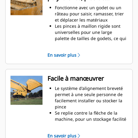
productivité
Fonctionne avec un godet ou un
râteau pour saisir, ramasser, trier
et déplacer les matériaux
Les pinces à maillon rigide sont
universelles pour une large
palette de tailles de godets, ce qui
facilite leur association avec
différents godets du parc
En savoir plus
Obtenez les pinces les plus
appropriées à vos applications.
Avec trois configurations de dents,
sélectionnez la meilleure option,
Facile à manœuvrer
entre un appareil de préhension
large ou étroit, ou des temps de
Le système d'alignement breveté
fermeture plus courts pour le repli
permet à une seule personne de
de la flèche lors du transport.
facilement installer ou stocker la
La gestion de plusieurs
pince
équipements pour un parc est
Se replie contre la flèche de la
plus facile avec un système
machine, pour un stockage facilité
d'attache. Il est recommandé de
pendant le déplacement ou autres
sélectionner des modèles de
applications.
En savoir plus
pinces compatibles avec les
La simplicité de l'installation, de la