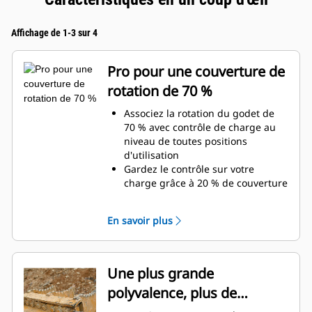
Affichage de 1-3 sur 4
Pro pour une couverture de
rotation de 70 %
Associez la rotation du godet de
70 % avec contrôle de charge au
niveau de toutes positions
d'utilisation
Gardez le contrôle sur votre
charge grâce à 20 % de couverture
de rotation de plus que les pinces
Utilitaires
En savoir plus
Réalisez des travaux au-dessous
du niveau du sol ou des travaux
verticaux en toute facilité.
Augmentez la productivité de
Une plus grande
votre machine, de l'excavation à la
polyvalence, plus de
manutention de matériaux