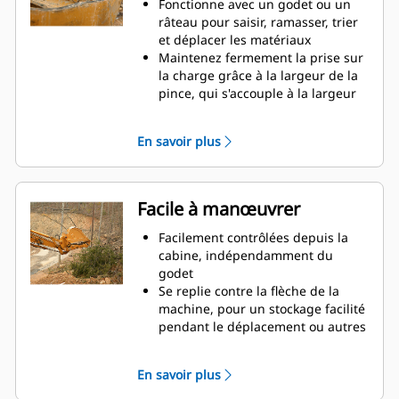
productivité
Fonctionne avec un godet ou un
râteau pour saisir, ramasser, trier
et déplacer les matériaux
Maintenez fermement la prise sur
la charge grâce à la largeur de la
pince, qui s'accouple à la largeur
du godet
Des matériaux sécurisés entre la
En savoir plus
pince et le godet ou râteau grâce à
la courbure unique et la denture
de la pince
Obtenez les pinces les plus
Facile à manœuvrer
appropriées à vos applications.
Avec quatre configurations de
Facilement contrôlées depuis la
dents, sélectionnez la meilleure
cabine, indépendamment du
option, pour une préhension
godet
complète ou le repli de la flèche
Se replie contre la flèche de la
lors du transport.
machine, pour un stockage facilité
La gestion de plusieurs
pendant le déplacement ou autres
équipements pour un parc est
applications.
plus facile avec un système
La simplicité de l'installation, de la
En savoir plus
d'attache. Il est recommandé de
maintenance et du
sélectionner des modèles de
fonctionnement général font des