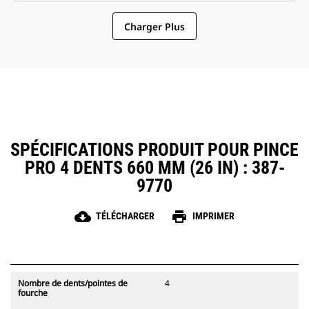
pinces compatibles avec les
pinces un accessoire plus simple
attaches à accouplement par axes
Charger Plus
et au coût d'exploitation plus
Cat, ce qui permet un partage des
abordable que les grappins
pinces et autres d'équipements
entre les machines de taille
similaire.
SPÉCIFICATIONS PRODUIT POUR PINCE
PRO 4 DENTS 660 MM (26 IN) : 387-
9770
cloud_download
print
TÉLÉCHARGER
IMPRIMER
Nombre de dents/pointes de
4
fourche