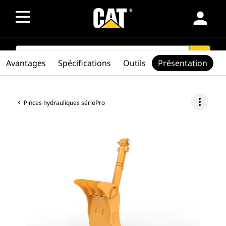
person
SEARCH
search
Avantages
Spécifications
Outils
Présentation
more_vert
Pinces hydrauliques sériePro