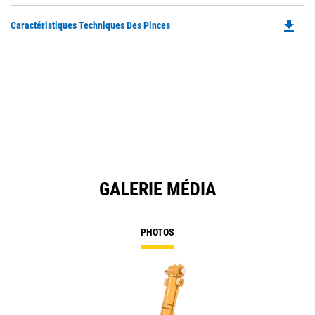
file_download
Do
Caractéristiques Techniques Des Pinces
P
O
in
a
N
Ta
GALERIE MÉDIA
PHOTOS