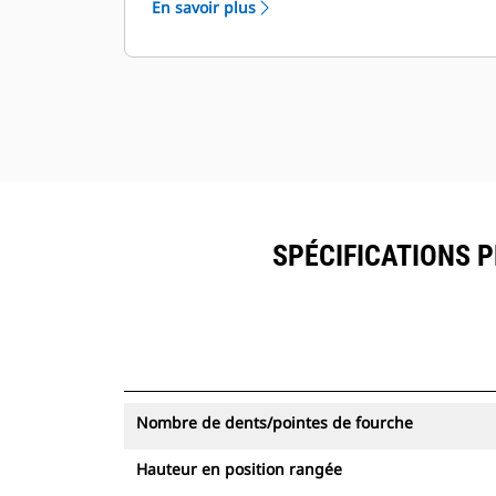
En savoir plus
les pinces équipées du système de
suivi des ressources dans
VisionLink® avec les équipements
dotés de Product Link™.
Sécurisez vos ressources. Les pinces
équipées du système de suivi des
ressources envoient une alerte
lorsqu'elles quittent les limites d'un
site facile à définir.
SPÉCIFICATIONS P
Nombre de dents/pointes de fourche
Hauteur en position rangée