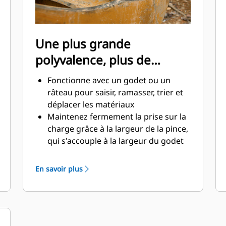
Une plus grande
polyvalence, plus de
productivité
Fonctionne avec un godet ou un
râteau pour saisir, ramasser, trier et
déplacer les matériaux
Maintenez fermement la prise sur la
charge grâce à la largeur de la pince,
qui s'accouple à la largeur du godet
Des matériaux sécurisés entre la
pince et le godet ou râteau grâce à la
En savoir plus
courbure unique et la denture de la
pince
Obtenez les pinces les plus
appropriées à vos applications. Avec
quatre configurations de dents,