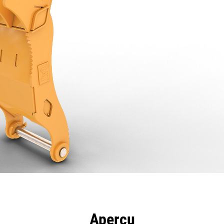
ntages
Spécifications
Outils
Présentation
Aperçu