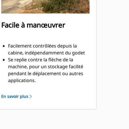
Facile à manœuvrer
Facilement contrôlées depuis la
cabine, indépendamment du godet
Se replie contre la flèche de la
machine, pour un stockage facilité
pendant le déplacement ou autres
applications.
La simplicité de l'installation, de la
maintenance et du fonctionnement
En savoir plus
général font des pinces un
accessoire plus simple et au coût
d'exploitation plus abordable que les
grappins