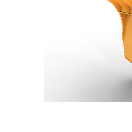
Pince Pro 4 Dents 757 Mm (30 In) : 387-9706
Ava
Modifier le modèle