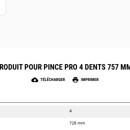
RODUIT POUR PINCE PRO 4 DENTS 757 MM (
cloud_download
print
TÉLÉCHARGER
IMPRIMER
4
728 mm