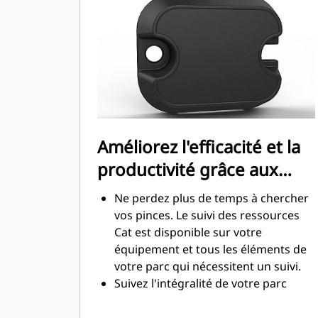
Améliorez l'efficacité et la
productivité grâce aux
technologies intégrées
Ne perdez plus de temps à chercher
vos pinces. Le suivi des ressources
Cat est disponible sur votre
équipement et tous les éléments de
votre parc qui nécessitent un suivi.
Suivez l'intégralité de votre parc
d'équipements et de machines à
partir d'une seule source. Visualisez