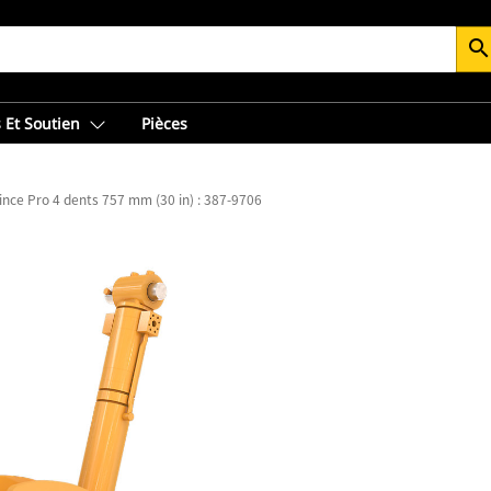
searc
 Et Soutien
Pièces
ince Pro 4 dents 757 mm (30 in) : 387-9706