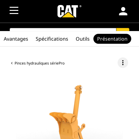
person
SEARCH
search
Avantages
Spécifications
Outils
Présentation
more_vert
Pinces hydrauliques sériePro