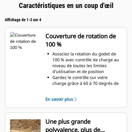
Caractéristiques en un coup d'œil
Affichage de 1-3 sur 4
Couverture de rotation de
100 %
Associez la rotation du godet de
100 % avec contrôle de charge au
niveau de toutes les limites
d'utilisation et de position
Gardez le contrôle sur votre
charge grâce à 60 à 70 degrés de
couverture de rotation de plus que
les pinces Pro
En savoir plus
Réalisez des travaux au-dessous
du niveau du sol, des travaux
verticaux ou dans des zones
confinées, en toute facilité. Qu'il
Une plus grande
s'agisse de construction de hauts
polyvalence, plus de
murs de pierres ou de chargement