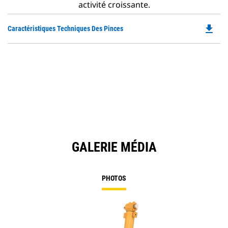
activité croissante.
file_download
Do
Caractéristiques Techniques Des Pinces
P
O
in
a
N
Ta
GALERIE MÉDIA
PHOTOS