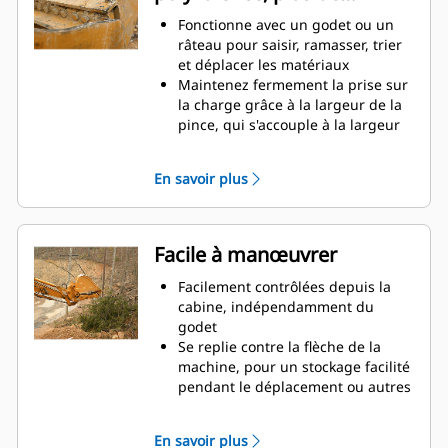
de camions à benne haute, il est
productivité
Fonctionne avec un godet ou un
des situations où le contrôle de la
râteau pour saisir, ramasser, trier
charge en hauteur est important.
et déplacer les matériaux
Augmentez la productivité de
Maintenez fermement la prise sur
votre machine, de l'excavation à la
la charge grâce à la largeur de la
manutention de matériaux
pince, qui s'accouple à la largeur
du godet
Des matériaux sécurisés entre la
En savoir plus
pince et le godet ou râteau grâce à
la courbure unique et la denture
de la pince
Obtenez les pinces les plus
Facile à manœuvrer
appropriées à vos applications.
Avec quatre configurations de
Facilement contrôlées depuis la
dents, sélectionnez la meilleure
cabine, indépendamment du
option, pour une préhension
godet
complète ou le repli de la flèche
Se replie contre la flèche de la
lors du transport.
machine, pour un stockage facilité
La gestion de plusieurs
pendant le déplacement ou autres
équipements pour un parc est
applications.
plus facile avec un système
La simplicité de l'installation, de la
En savoir plus
d'attache. Il est recommandé de
maintenance et du