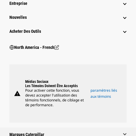
Entreprise
Nouvelles
Acheter Des Outils
North America - French
Médias Sociaux
Les Témoins Doivent Être Acceptés
Pour activer cette fonction, vous
paramètres liés
warning
devez accepter l'utilisation des
aux témoins
témoins fonctionnels, de ciblage et
de performance.
Marques Caterpillar