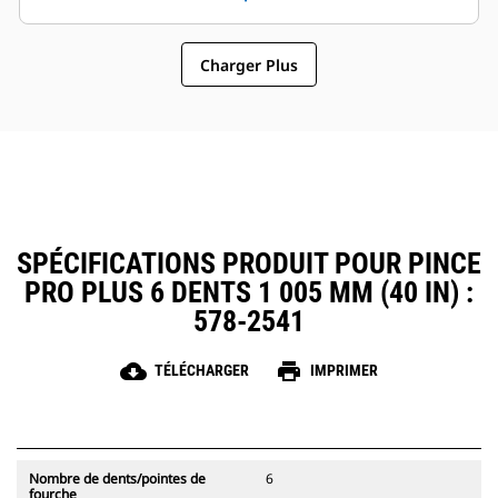
sélectionner des modèles de
fonctionnement général font des
pinces compatibles avec les
pinces un accessoire plus simple
attaches à accouplement par axes
Charger Plus
et au coût d'exploitation plus
Cat, ce qui permet un partage des
abordable que les grappins
pinces et autres d'équipements
entre les machines de taille
similaire.
SPÉCIFICATIONS PRODUIT POUR PINCE
PRO PLUS 6 DENTS 1 005 MM (40 IN) :
578-2541
cloud_download
print
TÉLÉCHARGER
IMPRIMER
Nombre de dents/pointes de
6
fourche