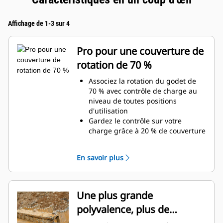
Affichage de 1-3 sur 4
Pro pour une couverture de
rotation de 70 %
Associez la rotation du godet de
70 % avec contrôle de charge au
niveau de toutes positions
d'utilisation
Gardez le contrôle sur votre
charge grâce à 20 % de couverture
de rotation de plus que les pinces
Utilitaires
En savoir plus
Réalisez des travaux au-dessous
du niveau du sol ou des travaux
verticaux en toute facilité.
Augmentez la productivité de
Une plus grande
votre machine, de l'excavation à la
polyvalence, plus de
manutention de matériaux