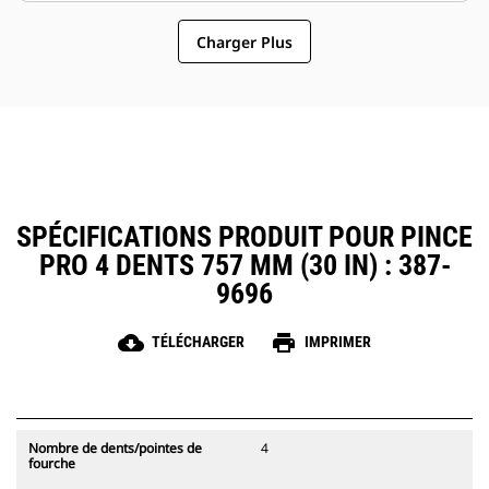
pinces compatibles avec les
pinces un accessoire plus simple
attaches à accouplement par axes
Charger Plus
et au coût d'exploitation plus
Cat, ce qui permet un partage des
abordable que les grappins
pinces et autres d'équipements
entre les machines de taille
similaire.
SPÉCIFICATIONS PRODUIT POUR PINCE
PRO 4 DENTS 757 MM (30 IN) : 387-
9696
cloud_download
print
TÉLÉCHARGER
IMPRIMER
Nombre de dents/pointes de
4
fourche