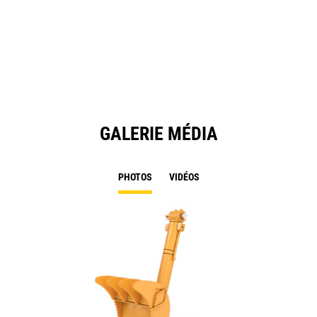
in
a
N
Ta
GALERIE MÉDIA
PHOTOS
VIDÉOS