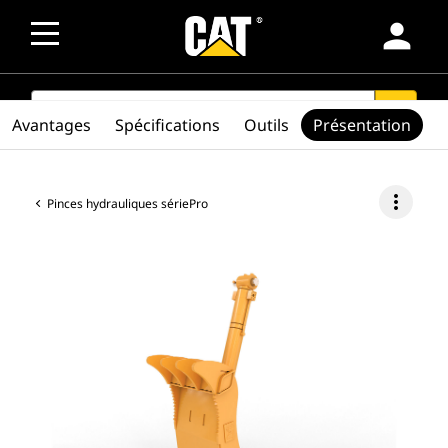
person
SEARCH
search
Avantages
Spécifications
Outils
Présentation
more_vert
Pinces hydrauliques sériePro