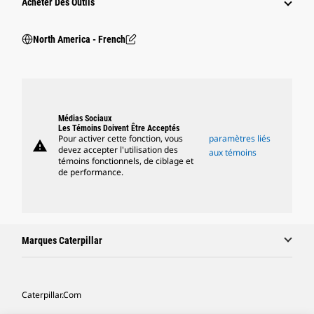
Acheter Des Outils
North America - French
Médias Sociaux
Les Témoins Doivent Être Acceptés
Pour activer cette fonction, vous
paramètres liés
warning
devez accepter l'utilisation des
aux témoins
témoins fonctionnels, de ciblage et
de performance.
Marques Caterpillar
Caterpillar.com