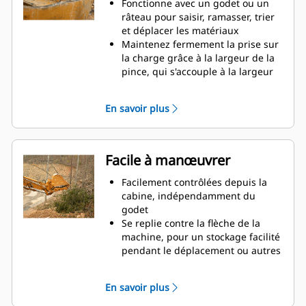
productivité
Fonctionne avec un godet ou un
râteau pour saisir, ramasser, trier
et déplacer les matériaux
Maintenez fermement la prise sur
la charge grâce à la largeur de la
pince, qui s'accouple à la largeur
du godet
Des matériaux sécurisés entre la
En savoir plus
pince et le godet ou râteau grâce à
la courbure unique et la denture
de la pince
Obtenez les pinces les plus
Facile à manœuvrer
appropriées à vos applications.
Avec quatre configurations de
Facilement contrôlées depuis la
dents, sélectionnez la meilleure
cabine, indépendamment du
option, pour une préhension
godet
complète ou le repli de la flèche
Se replie contre la flèche de la
lors du transport.
machine, pour un stockage facilité
La gestion de plusieurs
pendant le déplacement ou autres
équipements pour un parc est
applications.
plus facile avec un système
La simplicité de l'installation, de la
En savoir plus
d'attache. Il est recommandé de
maintenance et du
sélectionner des modèles de
fonctionnement général font des