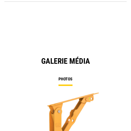
O
in
a
N
Ta
GALERIE MÉDIA
PHOTOS