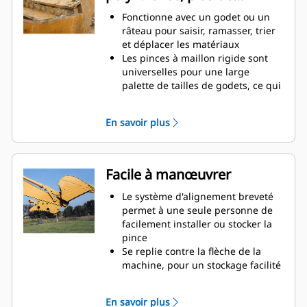
productivité
Fonctionne avec un godet ou un
râteau pour saisir, ramasser, trier
et déplacer les matériaux
Les pinces à maillon rigide sont
universelles pour une large
palette de tailles de godets, ce qui
facilite leur association avec
différents godets du parc
En savoir plus
Obtenez les pinces les plus
appropriées à vos applications.
Avec trois configurations de dents,
sélectionnez la meilleure option,
Facile à manœuvrer
entre un appareil de préhension
large ou étroit, ou des temps de
Le système d'alignement breveté
fermeture plus courts pour le repli
permet à une seule personne de
de la flèche lors du transport.
facilement installer ou stocker la
La gestion de plusieurs
pince
équipements pour un parc est
Se replie contre la flèche de la
plus facile avec un système
machine, pour un stockage facilité
d'attache. Il est recommandé de
pendant le déplacement ou autres
sélectionner des modèles de
applications.
En savoir plus
pinces compatibles avec les
La simplicité de l'installation, de la