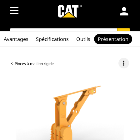
person
SEARCH
search
Avantages
Spécifications
Outils
Présentation
more_vert
Pinces à maillon rigide