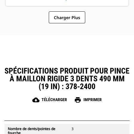
attaches à accouplement par axes
maintenance et du
Cat, ce qui permet un partage des
fonctionnement général font des
pinces et autres d'équipements
Charger Plus
pinces un accessoire plus simple
entre les machines de taille
et au coût d'exploitation plus
similaire.
abordable que les grappins
SPÉCIFICATIONS PRODUIT POUR PINCE
À MAILLON RIGIDE 3 DENTS 490 MM
(19 IN) : 378-2400
cloud_download
print
TÉLÉCHARGER
IMPRIMER
Nombre de dents/pointes de
3
fourche