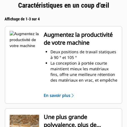
Caractéristiques en un coup d'œil
Affichage de 1-3 sur 4
Augmentez la productivité
de votre machine
Deux positions de travail statiques
à 90 ° et 105 °
La conception à portée courte
maintient mieux les matériaux
fins, offre une meilleure rétention
des matériaux en vrac, et empêche
l'accumulation des matériaux dans
le cadre.
En savoir plus
Compatibilité étendue entre les
machines en raison d'une
conception plus légère
Augmentez votre productivité de
Une plus grande
manière régulière là où un godet
polyvalence, plus de
ou un râteau seul serait insuffisant