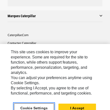
Marques Caterpillar
Caterpillar.com
Contacter Caterpillar
Mes Préférences Marketing
This site uses cookies to improve your
experience. Some are required for the site to
Plan Du Site
function, while others support features,
performance, personalization, targeting, and
Cookie Settings
analytics.
Légales
You can adjust your preferences anytime using
Cookie Settings.
Confidentialité
By selecting I Accept, you agree to the use of
functional, performance, and targeting cookies.
North America - French
© 2026 Caterpillar. Tous droits réservés.
Cookie Settings
I Accept