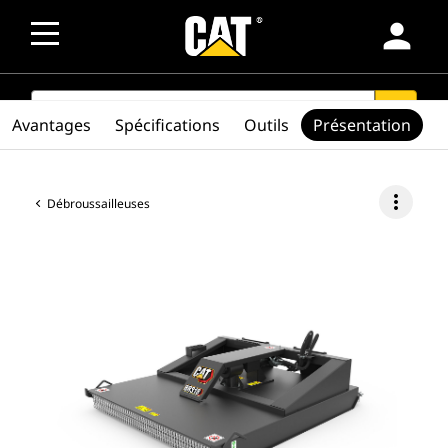
person
SEARCH
search
Avantages
Spécifications
Outils
Présentation
more_vert
Débroussailleuses