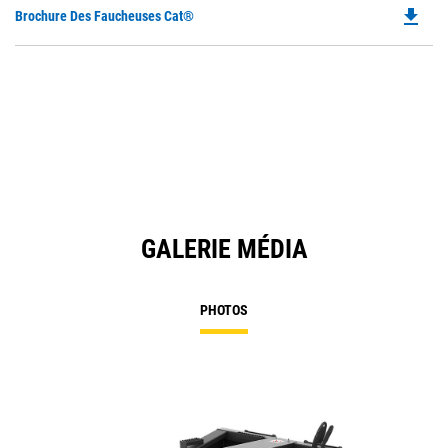
file_download
Do
Brochure Des Faucheuses Cat®
P
O
in
a
N
Ta
GALERIE MÉDIA
PHOTOS