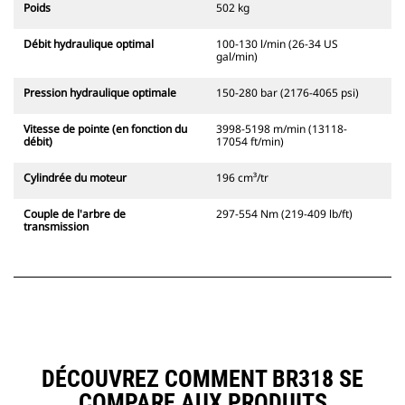
Poids
502 kg
Débit hydraulique optimal
100-130 l/min (26-34 US
gal/min)
Pression hydraulique optimale
150-280 bar (2176-4065 psi)
Vitesse de pointe (en fonction du
3998-5198 m/min (13118-
débit)
17054 ft/min)
Cylindrée du moteur
196 cm³/tr
Couple de l'arbre de
297-554 Nm (219-409 lb/ft)
transmission
DÉCOUVREZ COMMENT BR318 SE
COMPARE AUX PRODUITS