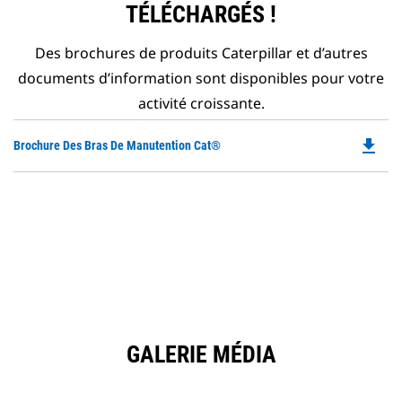
TÉLÉCHARGÉS !
Des brochures de produits Caterpillar et d’autres
documents d’information sont disponibles pour votre
activité croissante.
file_download
Do
Brochure Des Bras De Manutention Cat®
P
O
in
a
N
Ta
GALERIE MÉDIA