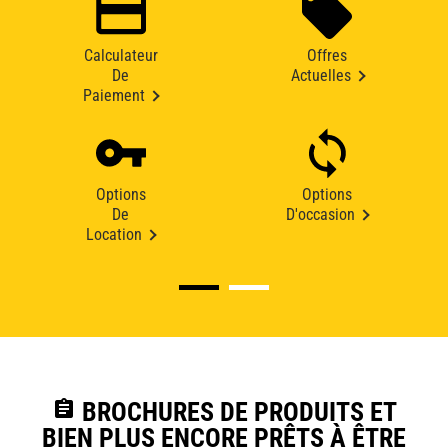
Calculateur
Offres
De
Actuelles
Paiement
Options
Options
De
D'occasion
Location
assignment
BROCHURES DE PRODUITS ET
BIEN PLUS ENCORE PRÊTS À ÊTRE