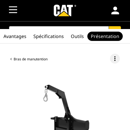
person
SEARCH
search
Avantages
Spécifications
Outils
Présentation
more_vert
Bras de manutention