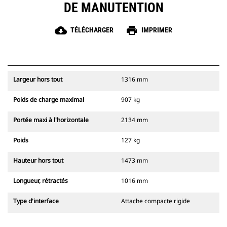
DE MANUTENTION
cloud_download
print
TÉLÉCHARGER
IMPRIMER
Largeur hors tout
1316 mm
Poids de charge maximal
907 kg
Portée maxi à l'horizontale
2134 mm
Poids
127 kg
Hauteur hors tout
1473 mm
Longueur, rétractés
1016 mm
Type d'interface
Attache compacte rigide