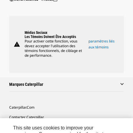
Médias Sociaux
Les Témoins Doivent Être Acceptés
Pour activer cette fonction, vous
paramètres liés
warning
devez accepter l'utilisation des
aux témoins
témoins fonctionnels, de ciblage et
de performance.
Marques Caterpillar
Caterpillar.com
Contacter Caterpillar
Mes Préférences Marketing
This site uses cookies to improve your