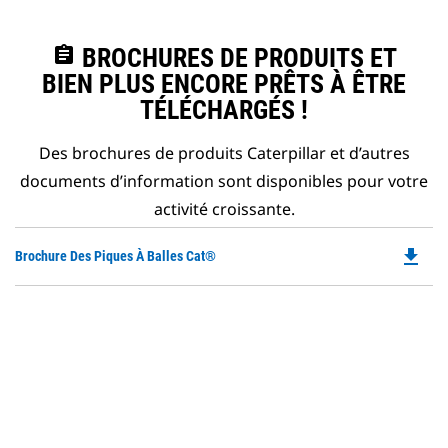
assignment
BROCHURES DE PRODUITS ET
BIEN PLUS ENCORE PRÊTS À ÊTRE
TÉLÉCHARGÉS !
Des brochures de produits Caterpillar et d’autres
documents d’information sont disponibles pour votre
activité croissante.
file_download
Do
Brochure Des Piques À Balles Cat®
P
O
in
a
N
Ta