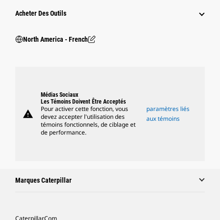
Acheter Des Outils
North America - French
Médias Sociaux
Les Témoins Doivent Être Acceptés
Pour activer cette fonction, vous
paramètres liés
warning
devez accepter l'utilisation des
aux témoins
témoins fonctionnels, de ciblage et
de performance.
Marques Caterpillar
Caterpillar.com