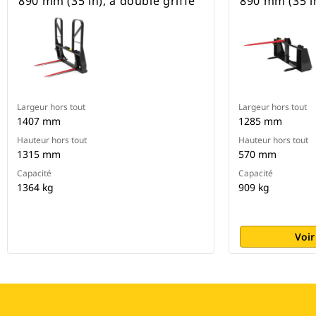
890 mm (35 in), à double griffe
890 mm (35 in
Largeur hors tout
Largeur hors tout
1407 mm
1285 mm
Hauteur hors tout
Hauteur hors tout
1315 mm
570 mm
Capacité
Capacité
1364 kg
909 kg
Voir