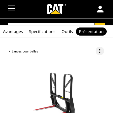
person
SEARCH
search
Avantages
Spécifications
Outils
Présentation
more_vert
Lances pour balles