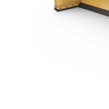
3,8 M (12 Ft), Attache Compacte Rigide, Lame Mobile En Acier
Ava
Modifier le modèle