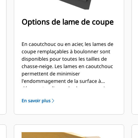
Options de lame de coupe
En caoutchouc ou en acier, les lames de
coupe remplaçables à boulonner sont
disponibles pour toutes les tailles de
chasse-neige. Les lames en caoutchouc
permettent de minimiser
l'endommagement de la surface à
dégager tandis que les lames en acier
coupent et déblaient la neige et la glace
En savoir plus
dures et compactes.