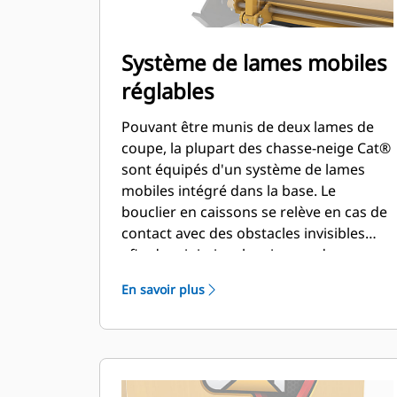
Système de lames mobiles
réglables
Pouvant être munis de deux lames de
coupe, la plupart des chasse-neige Cat®
sont équipés d'un système de lames
mobiles intégré dans la base. Le
bouclier en caissons se relève en cas de
contact avec des obstacles invisibles
afin de minimiser les risques de
détérioration du chasse-neige et de la
En savoir plus
machine. L'option de lame de coupe en
caoutchouc non mobile est disponible
dans les tailles suivantes : 2,6 m (8 ft),
3,2 m (10 ft) et 3,8 m (12 ft), pour tous
les modèles qui utilisent une attache de