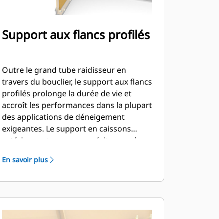
Support aux flancs profilés
Outre le grand tube raidisseur en
travers du bouclier, le support aux flancs
profilés prolonge la durée de vie et
accroît les performances dans la plupart
des applications de déneigement
exigeantes. Le support en caissons
extérieur est conçu pour éviter que la
neige n'adhère au bouclier et pour
En savoir plus
renforcer les sections de poussée
extérieures.