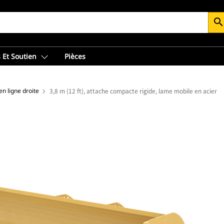
searc
 Et Soutien
Pièces
n ligne droite
3,8 m (12 ft), attache compacte rigide, lame mobile en acier