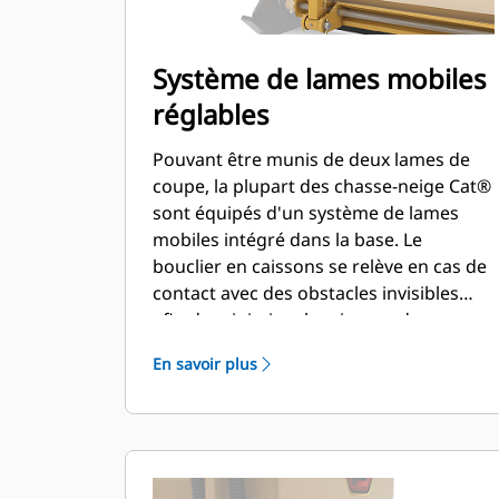
Système de lames mobiles
réglables
Pouvant être munis de deux lames de
coupe, la plupart des chasse-neige Cat®
sont équipés d'un système de lames
mobiles intégré dans la base. Le
bouclier en caissons se relève en cas de
contact avec des obstacles invisibles
afin de minimiser les risques de
détérioration du chasse-neige et de la
En savoir plus
machine. L'option de lame de coupe en
caoutchouc non mobile est disponible
dans les tailles suivantes : 2,6 m (8 ft),
3,2 m (10 ft) et 3,8 m (12 ft), pour tous
les modèles qui utilisent une attache de