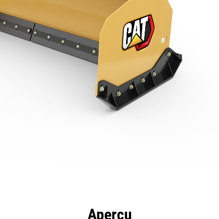
ntages
Spécifications
Outils
Présentation
Aperçu