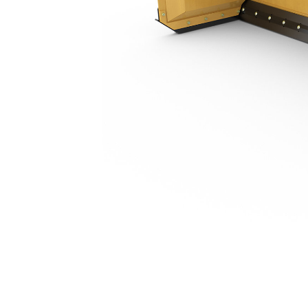
3,05 M (10 Ft)
Ava
Modifier le modèle