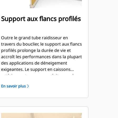
Support aux flancs profilés
Outre le grand tube raidisseur en
travers du bouclier, le support aux flancs
profilés prolonge la durée de vie et
accroît les performances dans la plupart
des applications de déneigement
exigeantes. Le support en caissons
extérieur est conçu pour éviter que la
neige n'adhère au bouclier et pour
En savoir plus
renforcer les sections de poussée
extérieures.