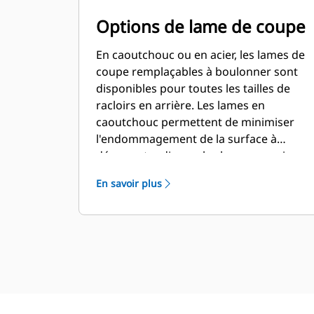
Options de lame de coupe
En caoutchouc ou en acier, les lames de
coupe remplaçables à boulonner sont
disponibles pour toutes les tailles de
racloirs en arrière. Les lames en
caoutchouc permettent de minimiser
l'endommagement de la surface à
dégager tandis que les lames en acier
coupent et déblaient la neige et la glace
En savoir plus
dures et compactes.