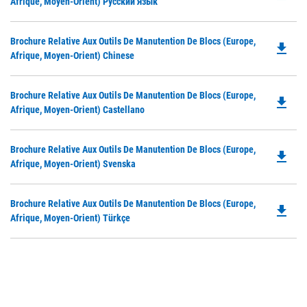
P
Afrique, Moyen-Orient) Ру́сский Язы́к
N
O
Ta
in
Do
Brochure Relative Aux Outils De Manutention De Blocs (Europe,
a
file_download
P
Afrique, Moyen-Orient) Chinese
N
O
Ta
in
Do
Brochure Relative Aux Outils De Manutention De Blocs (Europe,
a
file_download
P
Afrique, Moyen-Orient) Castellano
N
O
Ta
in
Do
Brochure Relative Aux Outils De Manutention De Blocs (Europe,
a
file_download
P
Afrique, Moyen-Orient) Svenska
N
O
Ta
in
Do
Brochure Relative Aux Outils De Manutention De Blocs (Europe,
a
file_download
P
Afrique, Moyen-Orient) Türkçe
N
O
Ta
in
a
N
Ta