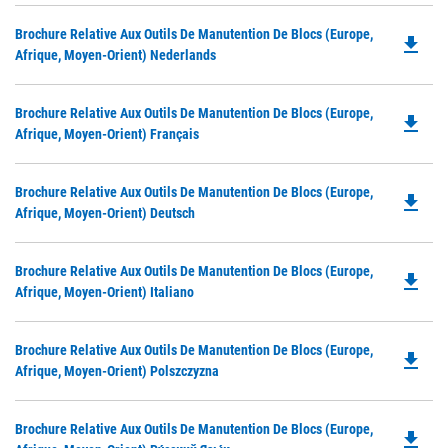
Ta
in
Do
Brochure Relative Aux Outils De Manutention De Blocs (Europe,
a
file_download
P
Afrique, Moyen-Orient) Nederlands
N
O
Ta
in
Do
Brochure Relative Aux Outils De Manutention De Blocs (Europe,
a
file_download
P
Afrique, Moyen-Orient) Français
N
O
Ta
in
Do
Brochure Relative Aux Outils De Manutention De Blocs (Europe,
a
file_download
P
Afrique, Moyen-Orient) Deutsch
N
O
Ta
in
Do
Brochure Relative Aux Outils De Manutention De Blocs (Europe,
a
file_download
P
Afrique, Moyen-Orient) Italiano
N
O
Ta
in
Do
Brochure Relative Aux Outils De Manutention De Blocs (Europe,
a
file_download
P
Afrique, Moyen-Orient) Polszczyzna
N
O
Ta
in
Do
Brochure Relative Aux Outils De Manutention De Blocs (Europe,
a
file_download