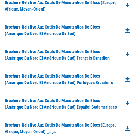
Do
Brochure Relative Aux Outils De Manutention De Blocs (Europe,
file_download
P
Afrique, Moyen-Orient)
O
in
Do
Brochure Relative Aux Outils De Manutention De Blocs
a
file_download
P
(Amérique Du Nord Et Amérique Du Sud)
N
O
Ta
in
Do
Brochure Relative Aux Outils De Manutention De Blocs
a
file_download
P
(Amérique Du Nord Et Amérique Du Sud) Français Canadien
N
O
Ta
in
Do
Brochure Relative Aux Outils De Manutention De Blocs
a
file_download
P
(Amérique Du Nord Et Amérique Du Sud) Português Brasileiro
N
O
Ta
in
Do
Brochure Relative Aux Outils De Manutention De Blocs
a
file_download
P
(Amérique Du Nord Et Amérique Du Sud) Español Sudamericano
N
O
Ta
in
Do
Brochure Relative Aux Outils De Manutention De Blocs (Europe,
a
file_download
P
Afrique, Moyen-Orient) عربي
N
O