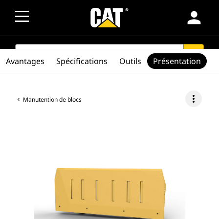
person
SEARCH
search
Avantages
Spécifications
Outils
Présentation
more_vert
Manutention de blocs