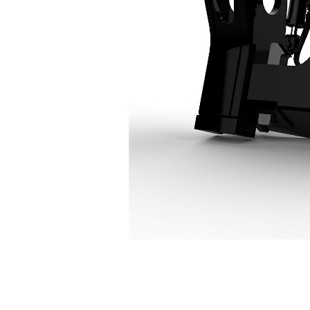
Coupleur Fusion 950/962
Ava
Modifier le modèle