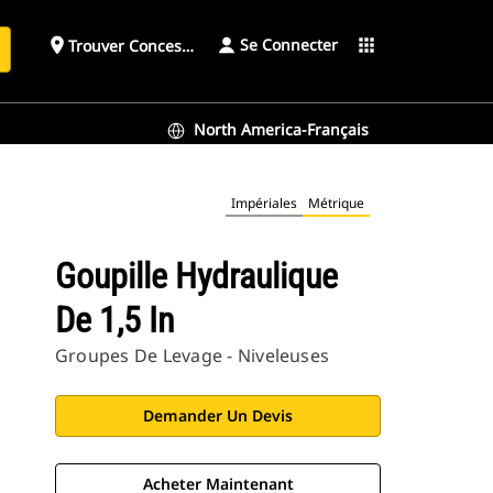
Se Connecter
place
apps
Trouver Concessionnaire
h
North America-Français
Impériales
Métrique
Goupille Hydraulique
De 1,5 In
Groupes De Levage - Niveleuses
Demander Un Devis
Acheter Maintenant