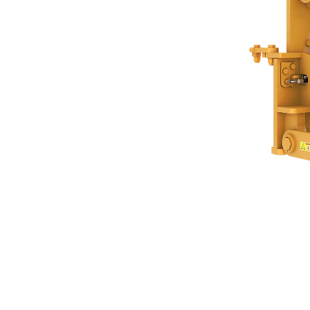
Goupille Hydraulique De 1,5 In
Ava
Modifier le modèle