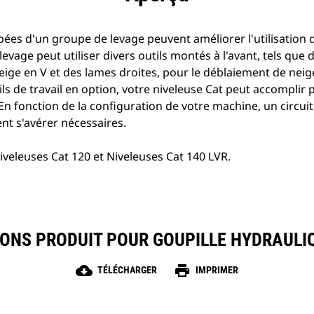
pées d'un groupe de levage peuvent améliorer l'utilisation 
levage peut utiliser divers outils montés à l'avant, tels que
eige en V et des lames droites, pour le déblaiement de neig
tils de travail en option, votre niveleuse Cat peut accomplir
n fonction de la configuration de votre machine, un circuit
nt s'avérer nécessaires.
veleuses Cat 120 et Niveleuses Cat 140 LVR.
IONS PRODUIT POUR GOUPILLE HYDRAULIQU
cloud_download
print
TÉLÉCHARGER
IMPRIMER