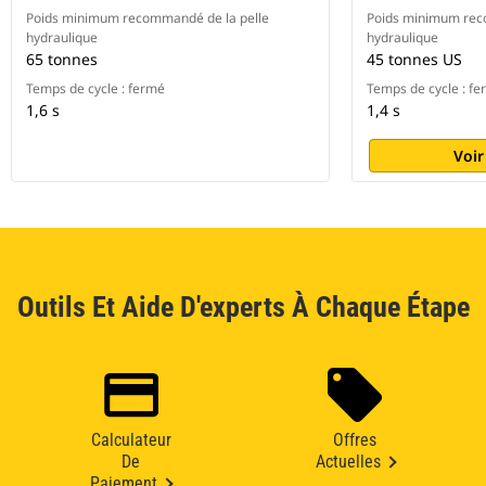
Poids minimum recommandé de la pelle
Poids minimum rec
hydraulique
hydraulique
65 tonnes
45 tonnes US
Temps de cycle : fermé
Temps de cycle : f
1,6 s
1,4 s
Voir
Outils Et Aide D'experts À Chaque Étape
Calculateur
Offres
De
Actuelles
Paiement