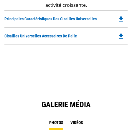
activité croissante.
file_download
Do
Principales Caractéristiques Des Cisailles Universelles
P
O
file_download
Do
Cisailles Universelles Accessoires De Pelle
in
P
a
O
N
in
Ta
a
N
Ta
GALERIE MÉDIA
PHOTOS
VIDÉOS