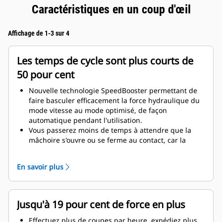
Caractéristiques en un coup d'œil
Affichage de 1-3 sur 4
Les temps de cycle sont plus courts de
50 pour cent
Nouvelle technologie SpeedBooster permettant de
faire basculer efficacement la force hydraulique du
mode vitesse au mode optimisé, de façon
automatique pendant l'utilisation.
Vous passerez moins de temps à attendre que la
mâchoire s'ouvre ou se ferme au contact, car la
soupape de vitesse s'ajuste automatiquement au
débit rapide lorsqu'il n'y a aucune charge.
En savoir plus
La force maximale d'écrasement/de coupe est
appliquée dès que la mâchoire entre en contact
avec le matériau.
Jusqu'à 19 pour cent de force en plus
Effectuez plus de coupes par heure, expédiez plus