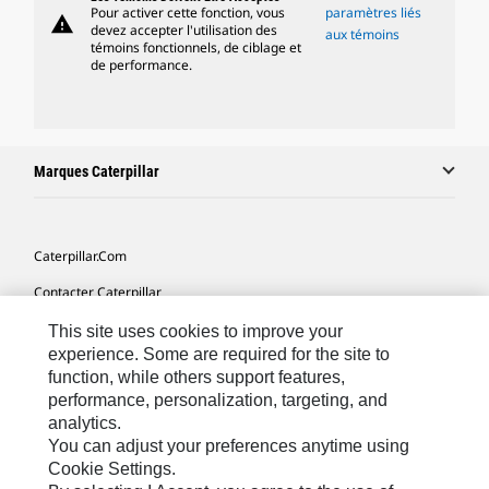
Pour activer cette fonction, vous
paramètres liés
warning
devez accepter l'utilisation des
aux témoins
témoins fonctionnels, de ciblage et
de performance.
Marques Caterpillar
Caterpillar.com
Contacter Caterpillar
Mes Préférences Marketing
This site uses cookies to improve your
experience. Some are required for the site to
Plan Du Site
function, while others support features,
performance, personalization, targeting, and
Cookie Settings
analytics.
Légales
You can adjust your preferences anytime using
Cookie Settings.
Confidentialité