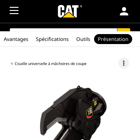
person
SEARCH
search
Avantages
Spécifications
Outils
Présentation
more_vert
Cisaille universelle à mâchoires de coupe