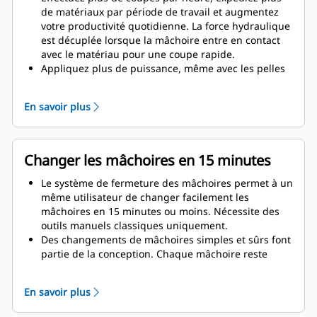
de matériaux par période de travail et augmentez
votre productivité quotidienne. La force hydraulique
est décuplée lorsque la mâchoire entre en contact
avec le matériau pour une coupe rapide.
Appliquez plus de puissance, même avec les pelles
hydrauliques plus petites. La conception compacte
maintient le centre de gravité aussi près que
En savoir plus
possible de la machine.
Bénéficiez de performances maximales et d'une
assistance totale avec une solution de démolition
Cat complète. Des programmes pour cisailles
Changer les mâchoires en 15 minutes
universelles (MP, Multi-Processors) sont intégrés à
l'écran Cat nouvelle génération du conducteur. Point
Le système de fermeture des mâchoires permet à un
d'assistance unique pour l'ensemble de votre
même utilisateur de changer facilement les
système chez votre concessionnaire Cat local.
mâchoires en 15 minutes ou moins. Nécessite des
outils manuels classiques uniquement.
Des changements de mâchoires simples et sûrs font
partie de la conception. Chaque mâchoire reste
stable sur le support de mâchoire inclus, même sur
les terrains les plus accidentés.
En savoir plus
Le modèle MP318 est compatible avec les types de
mâchoires spécifiques aux applications suivantes :