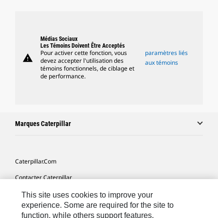
Médias Sociaux
Les Témoins Doivent Être Acceptés
Pour activer cette fonction, vous
paramètres liés
warning
devez accepter l'utilisation des
aux témoins
témoins fonctionnels, de ciblage et
de performance.
Marques Caterpillar
Caterpillar.com
Contacter Caterpillar
Mes Préférences Marketing
This site uses cookies to improve your
experience. Some are required for the site to
Plan Du Site
function, while others support features,