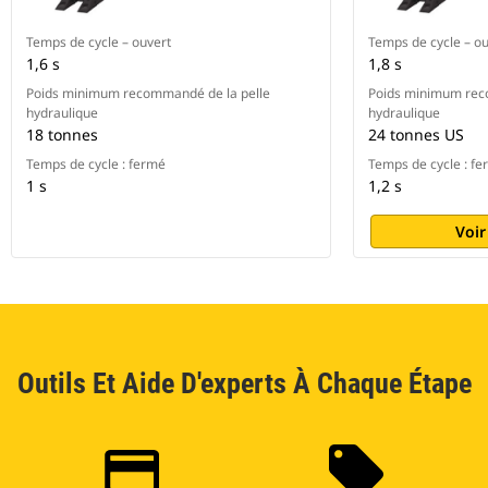
Temps de cycle – ouvert
Temps de cycle – ou
1,6 s
1,8 s
Poids minimum recommandé de la pelle
Poids minimum rec
hydraulique
hydraulique
18 tonnes
24 tonnes US
Temps de cycle : fermé
Temps de cycle : f
1 s
1,2 s
Voir
Outils Et Aide D'experts À Chaque Étape