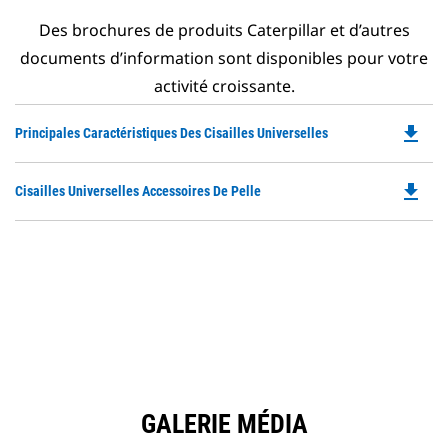
Des brochures de produits Caterpillar et d’autres
documents d’information sont disponibles pour votre
activité croissante.
file_download
Do
Principales Caractéristiques Des Cisailles Universelles
P
O
file_download
Do
Cisailles Universelles Accessoires De Pelle
in
P
a
O
N
in
Ta
a
N
Ta
GALERIE MÉDIA