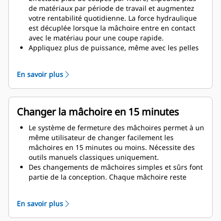
de matériaux par période de travail et augmentez
votre rentabilité quotidienne. La force hydraulique
est décuplée lorsque la mâchoire entre en contact
avec le matériau pour une coupe rapide.
Appliquez plus de puissance, même avec les pelles
hydrauliques plus petites. La conception compacte
maintient le centre de gravité aussi près que
En savoir plus
possible de la machine.
Bénéficiez de performances maximales et d'une
assistance totale avec une solution de démolition
Cat complète. Des programmes pour cisailles
Changer la mâchoire en 15 minutes
universelles (MP, Multi-Processors) sont intégrés à
l'écran Cat nouvelle génération du conducteur. Point
Le système de fermeture des mâchoires permet à un
d'assistance unique pour l'ensemble de votre
même utilisateur de changer facilement les
système chez votre concessionnaire Cat local.
mâchoires en 15 minutes ou moins. Nécessite des
outils manuels classiques uniquement.
Des changements de mâchoires simples et sûrs font
partie de la conception. Chaque mâchoire reste
stable sur le support de mâchoire inclus, même sur
les terrains les plus accidentés.
En savoir plus
Le modèle MP318 est compatible avec les types de
mâchoires spécifiques aux applications suivantes :