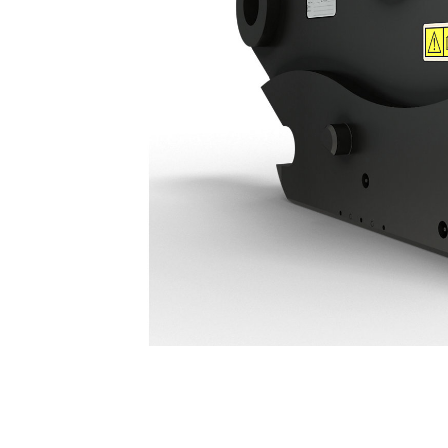
Attache De Type S À Raccords Hydrauliques HCS70/55: 678-7583
Ava
Modifier le modèle