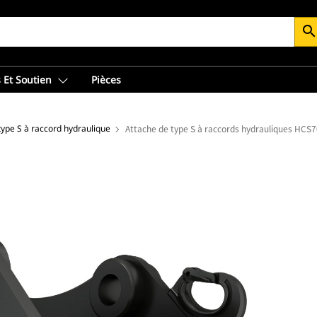
searc
 Et Soutien
Pièces
type S à raccord hydraulique
Attache de type S à raccords hydrauliques HCS