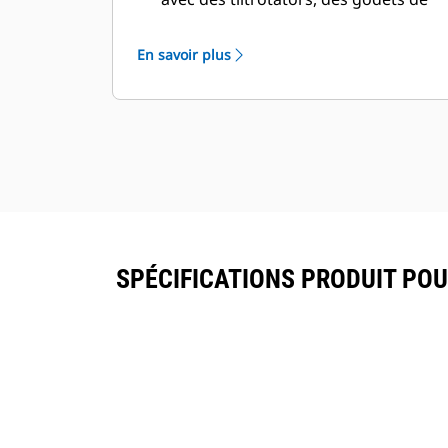
curage de fossés/d'inclinaison et des
débroussailleuses-déchiqueteuses
En savoir plus
ou d'autres équipements dotés de
faisceaux électroniques pour
capteurs de nivellement ou fonctions
d'outil.
Chaque attache est équipée en série
d'un crochet de levage avec une
capacité de levage de 5, 8 ou
10 tonnes selon la classe de taille.
SPÉCIFICATIONS PRODUIT POU