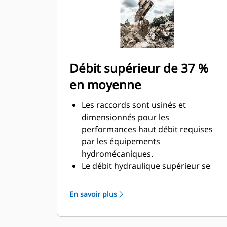
Débit supérieur de 37 %
en moyenne
Les raccords sont usinés et
dimensionnés pour les
performances haut débit requises
par les équipements
hydromécaniques.
Le débit hydraulique supérieur se
traduit par un meilleur rendement
énergétique en raison d'un circuit
En savoir plus
hydraulique moins restreint.
Le ressort enfermé empêche la
contamination du circuit