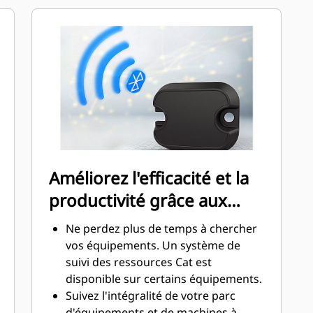
sont installés dans le même sens que
la force de blocage avec une bride
solide pour garantir un solide
serrage. Aucune bague ou écrou de
verrouillage qui augmente le risque
de pièces desserrées ou cassées.
Améliorez l'efficacité et la
productivité grâce aux
technologies intégrées
Ne perdez plus de temps à chercher
vos équipements. Un système de
suivi des ressources Cat est
disponible sur certains équipements.
Suivez l'intégralité de votre parc
d'équipements et de machines à