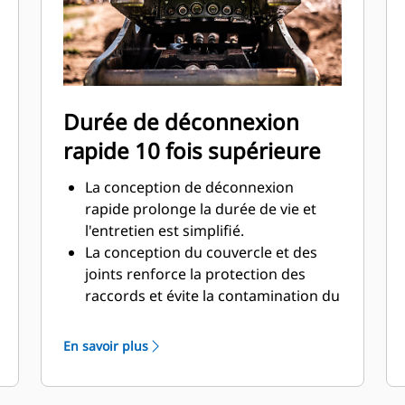
Durée de déconnexion
rapide 10 fois supérieure
La conception de déconnexion
rapide prolonge la durée de vie et
l'entretien est simplifié.
La conception du couvercle et des
joints renforce la protection des
raccords et évite la contamination du
circuit hydraulique.
La position usinée des déconnexions
En savoir plus
rapides crée le meilleur support pour
le raccord des attaches.
Les raccords de déconnexion rapide