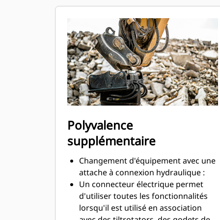
hydraulique.
Les branchements hydrauliques à
sécurité intégrée créent un circuit
pour le débit de liquide hydraulique
et aucun risque de déversements
pendant le remplacement d'outil.
Les flexibles à cheminement interne
dans le support et l'attache utilisent
moins de flexibles externes, ce qui
réduit les coûts globaux en termes
Polyvalence
de flexibles et de réparation.
supplémentaire
Changement d'équipement avec une
attache à connexion hydraulique :
Un connecteur électrique permet
d'utiliser toutes les fonctionnalités
lorsqu'il est utilisé en association
avec des tiltrotators, des godets de