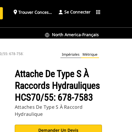
Se Connecter
place
apps
Trouver Concessionnaire
h
North America-Français
70/55: 678-7583
Impériales
Métrique
Attache De Type S À
Raccords Hydrauliques
HCS70/55: 678-7583
Attaches De Type S À Raccord
Hydraulique
Demander Un Devis