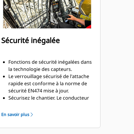
Sécurité inégalée
Fonctions de sécurité inégalées dans
la technologie des capteurs.
Le verrouillage sécurisé de l'attache
rapide est conforme à la norme de
sécurité EN474 mise à jour.
Sécurisez le chantier. Le conducteur
reste bien en sécurité dans la cabine
et aucune aide n'est requise pour
En savoir plus
connecter ou déconnecter les
flexibles hydrauliques durant les
changements d'équipement.