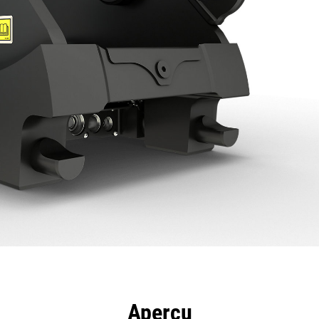
ntages
Spécifications
Outils
Présentation
Aperçu