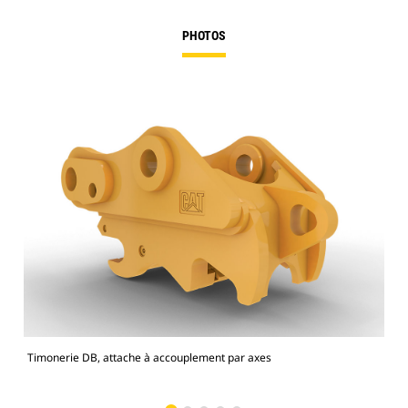
PHOTOS
Timonerie DB, attache à accouplement par axes
Net
Pro 