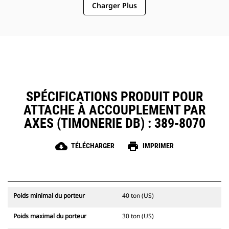
Charger Plus
Simplifiez la maintenance sur site
et optimisez la fiabilité avec la
protection contre les débris qui
couvre et protège les composants
critiques de l'attache.
SPÉCIFICATIONS PRODUIT POUR
ATTACHE À ACCOUPLEMENT PAR
AXES (TIMONERIE DB) : 389-8070
cloud_download
print
TÉLÉCHARGER
IMPRIMER
Poids minimal du porteur
40 ton (US)
Poids maximal du porteur
30 ton (US)