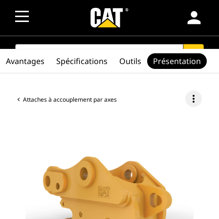
person
SEARCH
search
Avantages
Spécifications
Outils
Présentation
more_vert
Attaches à accouplement par axes