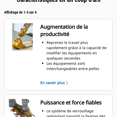
Affichage de 1-3 sur 4
Augmentation de la
productivité
Reprenez le travail plus
rapidement grâce à la capacité de
modifier les équipements en
quelques secondes
Les équipements sont
interchangeables entre pelles
hydrauliques de dimensions
similaires
En savoir plus
Les attaches sont lestées pour
manipuler des charges utiles
élevées, inutile ainsi de faire un
compromis sur la taille du godet
Puissance et force fiables
Multipliez les applications de votre
équipement. Une polyvalence
Le système de verrouillage
accrue vous permet d'alterner
redondant garantit la fixation des