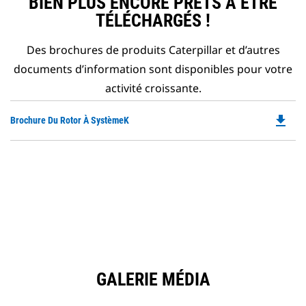
BIEN PLUS ENCORE PRÊTS À ÊTRE
TÉLÉCHARGÉS !
Des brochures de produits Caterpillar et d’autres
documents d’information sont disponibles pour votre
activité croissante.
file_download
Do
Brochure Du Rotor À SystèmeK
P
O
in
a
N
Ta
GALERIE MÉDIA