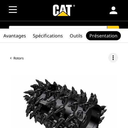
person
SEARCH
search
Avantages
Spécifications
Outils
Présentation
more_vert
Rotors