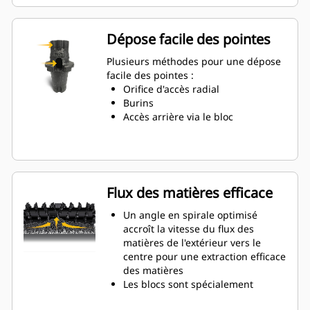
long de 66 % que les porte-outils
système G
La conception de porte-outils anti-
Dépose facile des pointes
rotation garantit un
positionnement approprié pour
Plusieurs méthodes pour une dépose
éviter l'usure sur les blocs et les
facile des pointes :
supports
Orifice d'accès radial
L'eau peut pénétrer par l'orifice
Burins
d'accès radial du porte-outils pour
Accès arrière via le bloc
faciliter la rotation des dents et
une usure uniforme des pointes
Des porte-outils sont disponibles
pour s'adapter à des outils de
tailles de dent de 20 mm, 22 mm
Flux des matières efficace
et 25 mm pour diverses
applications
Un angle en spirale optimisé
accroît la vitesse du flux des
matières de l'extérieur vers le
centre pour une extraction efficace
des matières
Les blocs sont spécialement
conçus pour chaque côté du rotor