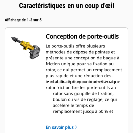
Caractéristiques en un coup d'œil
Affichage de 1-3 sur 5
Conception de porte-outils
Le porte-outils offre plusieurs
méthodes de dépose de pointes et
présente une conception de bague à
friction unique pour sa fixation au
rotor, ce qui permet un remplacement
plus rapide et une réduction des
immobilisations pour l'entretien du
La conception conique et à bague
rotor
à friction fixe les porte-outils au
rotor sans goupille de fixation,
boulon ou vis de réglage, ce qui
accélère le temps de
remplacement jusqu'à 50 % et
élimine le besoin d'attaches ou de
serrage
En savoir plus
Le collier d'usure 20 mm est plus