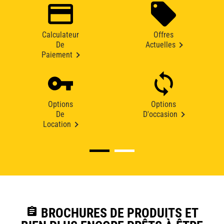
Calculateur
Offres
De
Actuelles
Paiement
Options
Options
De
D'occasion
Location
assignment
BROCHURES DE PRODUITS ET