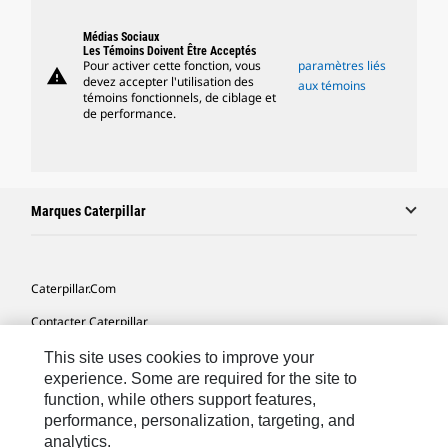
Médias Sociaux
Les Témoins Doivent Être Acceptés
Pour activer cette fonction, vous
paramètres liés
warning
devez accepter l'utilisation des
aux témoins
témoins fonctionnels, de ciblage et
de performance.
Marques Caterpillar
Caterpillar.com
Contacter Caterpillar
Mes Préférences Marketing
This site uses cookies to improve your
experience. Some are required for the site to
Plan Du Site
function, while others support features,
performance, personalization, targeting, and
Cookie Settings
analytics.