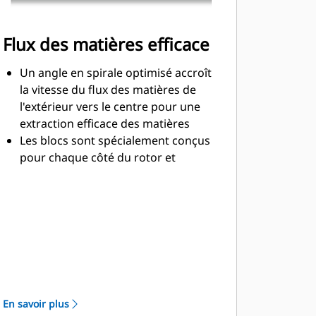
Flux des matières efficace
Un angle en spirale optimisé accroît
la vitesse du flux des matières de
l'extérieur vers le centre pour une
extraction efficace des matières
Les blocs sont spécialement conçus
pour chaque côté du rotor et
disposés pour un effort de coupe
optimisé et un flux efficace des
matières
Les éjecteurs sont dimensionnés et
testés pour garantir une éjection
maximale des matières depuis le
centre de la chambre de coupe vers
le convoyeur
En savoir plus
La conception du rotor réduit l'usure