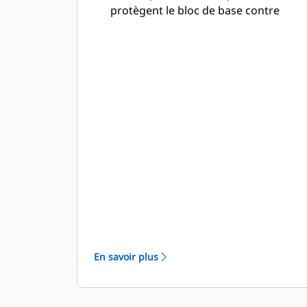
protègent le bloc de base contre
toute usure indésirable
Les composants sont fabriqués avec
des alliages très robustes et
résistants à l'abrasion, pour
supporter les contraintes générées
par les conditions de travail les plus
difficiles
Les composants ultra-résistants
répondent aux demandes des
applications à puissance élevée
Les conceptions de porte-outils et de
bloc de base sont optimisées pour
minimiser les contraintes et assurer
leur longévité
En savoir plus