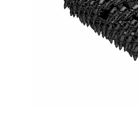
Tambour De Fraisage De 2,2 M À Système K (espacement De 8 Mm)
Ava
Modifier le modèle