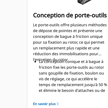
Conception de porte-outils
Le porte-outils offre plusieurs méthodes
de dépose de pointes et présente une
conception de bague à friction unique
pour sa fixation au rotor, ce qui permet
un remplacement plus rapide et une
réduction des immobilisations pour
l'entretien du rotor
La conception conique et à bague à
friction fixe les porte-outils au rotor
sans goupille de fixation, boulon ou
vis de réglage, ce qui accélère le
temps de remplacement jusqu'à 50 %
et élimine le besoin d'attaches ou de
serrage
Le collier d'usure 20 mm est plus
En savoir plus
long de 66 % que les porte-outils