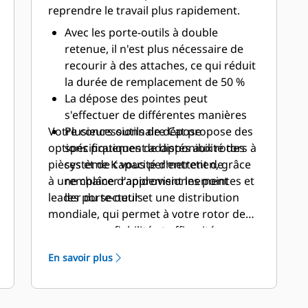
reprendre le travail plus rapidement.
Avec les porte-outils à double
retenue, il n'est plus nécessaire de
recourir à des attaches, ce qui réduit
la durée de remplacement de 50 %
La dépose des pointes peut
s'effectuer de différentes manières
Votre concessionnaire Cat propose des
Plusieurs outils de dépose
options pratiques de disponibilité des
spécifiquement adaptés aux rotors à
pièces et de capacité d'entretien, grâce
système K vous permettent de
à une chaîne d'approvisionnement
remplacer rapidement les pointes et
leader du secteur et une distribution
les porte-outils
mondiale, qui permet à votre rotor de
couper avec fiabilité et efficacité.
En savoir plus