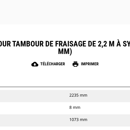
OUR TAMBOUR DE FRAISAGE DE 2,2 M À S
MM)
cloud_download
print
TÉLÉCHARGER
IMPRIMER
2235 mm
8 mm
1073 mm