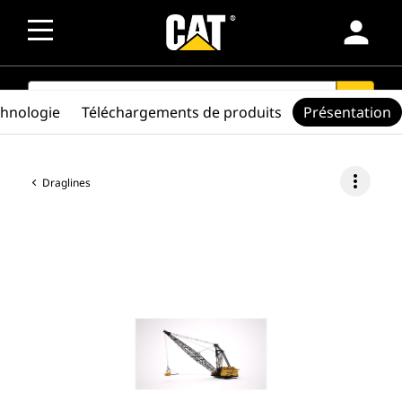
person
SEARCH
search
chnologie
Téléchargements de produits
Présentation
more_vert
Draglines