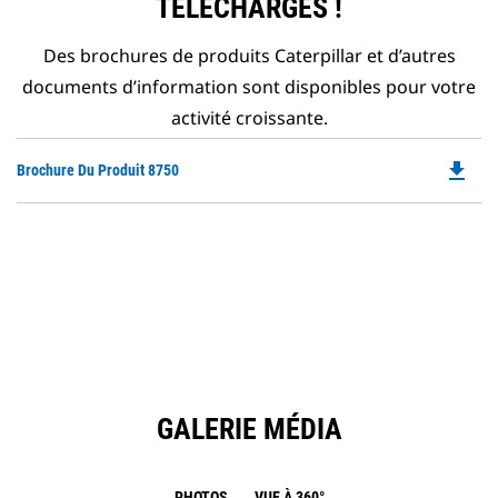
TÉLÉCHARGÉS !
Des brochures de produits Caterpillar et d’autres
documents d’information sont disponibles pour votre
activité croissante.
file_download
Do
Brochure Du Produit 8750
P
O
in
a
N
Ta
GALERIE MÉDIA
PHOTOS
VUE À 360°