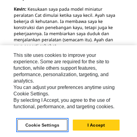
Kevin:
Kesukaan saya pada model miniatur
peralatan Cat dimulai ketika saya kecil. Ayah saya
bekerja di kehutanan. Ia membawa saya ke
konstruksi dan penebangan kayu, tetapi juga ke
pekerjaannya. Ia membiarkan saya duduk dan
menjalankan peralatan (semacam itu). Ayah dan
saya seperti sahabat.
This site uses cookies to improve your
Ayah membelikan saya model peralatan Cat pertama
experience. Some are required for the site to
(skidder 518) ketika saya berusia 12 tahun. Sejak itu,
function, while others support features,
koleksi saya bertambah setiap tahun. Namun saya
performance, personalization, targeting, and
mengingat model skidder asli yang Ayah berikan
analytics.
untuk saya; Ayah meninggal pada tahun 2018.
You can adjust your preferences anytime using
Cookie Settings.
By selecting I Accept, you agree to the use of
functional, performance, and targeting cookies.
Cookie Settings
I Accept