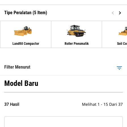
Tipe Peralatan (5 Item)
Landfill Compactor
Roller Pneumatik
Soil C
Filter Menurut
filter_list
Model Baru
37 Hasil
Melihat 1 - 15 Dari 37