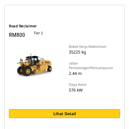
Road Reclaimer
Tier 2
RM800
Bobot Kerja Maksimum
35225 kg
Lebar
Pemotongan/Pencampuran
2.44 m
Daya Kotor
576 kW
Lihat Detail