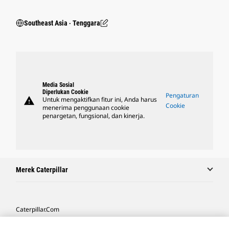
Southeast Asia ‧ Tenggara
Media Sosial
Diperlukan Cookie
Pengaturan
warning
Untuk mengaktifkan fitur ini, Anda harus
Cookie
menerima penggunaan cookie
penargetan, fungsional, dan kinerja.
Merek Caterpillar
Caterpillar.com
Hubungi Caterpillar