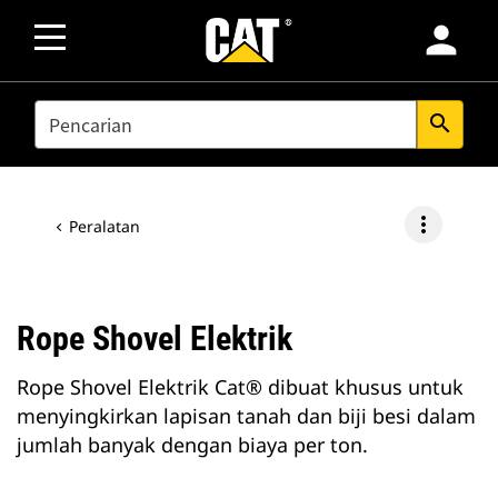
person
SEARCH
search
more_vert
Peralatan
Rope Shovel Elektrik
Rope Shovel Elektrik Cat® dibuat khusus untuk
menyingkirkan lapisan tanah dan biji besi dalam
jumlah banyak dengan biaya per ton.