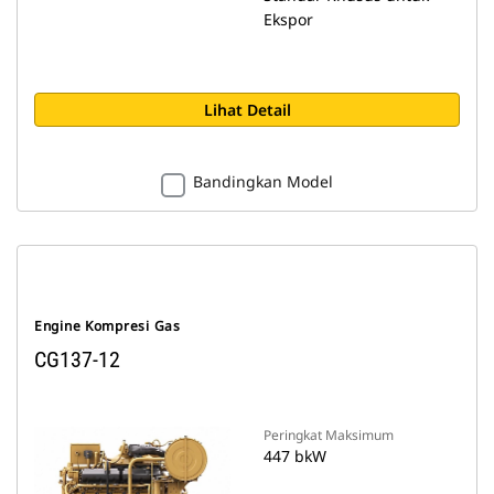
Ekspor
Lihat Detail
Bandingkan Model
Engine Kompresi Gas
CG137-12
Peringkat Maksimum
447 bkW