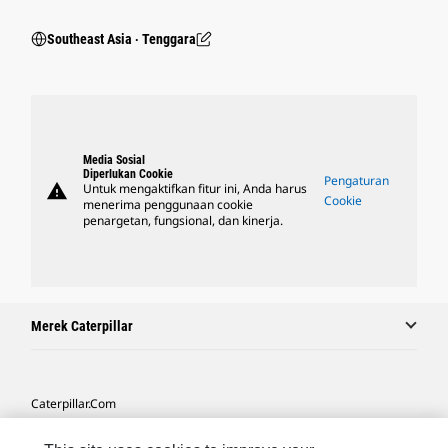
Southeast Asia ‧ Tenggara
Media Sosial
Diperlukan Cookie
Pengaturan
warning
Untuk mengaktifkan fitur ini, Anda harus
Cookie
menerima penggunaan cookie
penargetan, fungsional, dan kinerja.
Merek Caterpillar
Caterpillar.com
Hubungi Caterpillar