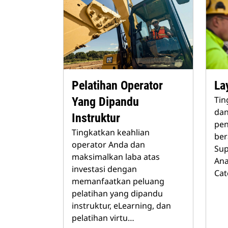
Pelatihan Operator
La
Tin
Yang Dipandu
dan
Instruktur
pen
Tingkatkan keahlian
ber
operator Anda dan
Sup
maksimalkan laba atas
Ana
investasi dengan
Cate
memanfaatkan peluang
pelatihan yang dipandu
instruktur, eLearning, dan
pelatihan virtu…