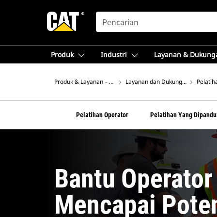
SEARCH
Produk
Industri
Layanan & Dukung
Produk & Layanan – Asia Tenggara
Layanan dan Dukungan Cat®
Pelatih
Pelatihan Operator
Pelatihan Yang Dipandu 
Bantu Operator
Mencapai Pote