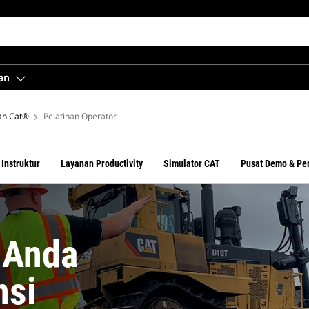
an
an Cat®
Pelatihan Operator
Instruktur
Layanan Productivity
Simulator CAT
Pusat Demo & Pe
 Anda
nsi