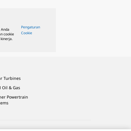
Pengaturan
, Anda
Cookie
n cookie
kinerja.
ar Turbines
 Oil & Gas
ner Powertrain
tems