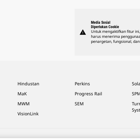
Media Sosial
Diperlukan Cookie
warning
Untuk mengaktifkan fitur ini
harus menerima penggunaa
penargetan, fungsional, dan 
Hindustan
Perkins
Sol
MaK
Progress Rail
SPM
MWM
SEM
Tur
Sys
VisionLink