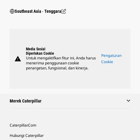
Southeast Asia ‧ Tenggara
Media Sosial
Diperlukan Cookie
Pengaturan
warning
Untuk mengaktifkan fitur ini, Anda harus
Cookie
menerima penggunaan cookie
penargetan, fungsional, dan kinerja.
Merek Caterpillar
Caterpillar.com
Hubungi Caterpillar