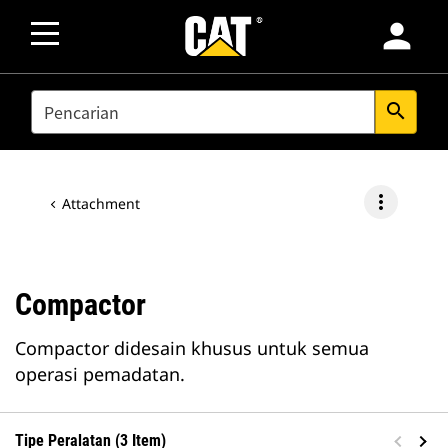
person
SEARCH
search
more_vert
Attachment
Compactor
Compactor didesain khusus untuk semua
operasi pemadatan.
Tipe Peralatan (3 Item)