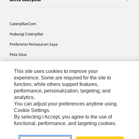
Caterpillar.com
Hubungi Caterpillar
Preferensi Pemasaran Saya
Peta Situs
Cookie Settings
This site uses cookies to improve your
Hukum
experience. Some are required for the site to
function, while others support features,
Privasi
performance, personalization, targeting, and
analytics.
You can adjust your preferences anytime using
Asia Tenggara
© 2026 Caterpillar. Hak Dilindungi UU.
Cookie Settings.
By selecting I Accept, you agree to the use of
functional, performance, and targeting cookies.