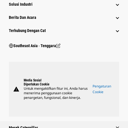
Solusi Industri
Berita Dan Acara
Terhubung Dengan Cat
Southeast Asia ‧ Tenggara
Media Sosial
Diperlukan Cookie
Pengaturan
warning
Untuk mengaktifkan fitur ini, Anda harus
Cookie
menerima penggunaan cookie
penargetan, fungsional, dan kinerja.
Merek Caterpillar