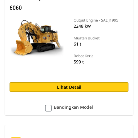
6060
Output Engine - SAE J1995
2248 kW
Muatan Bucket
61 t
Bobot Kerja
599 t
Lihat Detail
Bandingkan Model