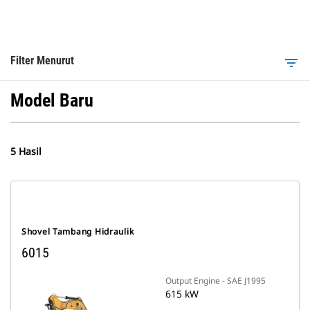
Filter Menurut
filter_list
Model Baru
5 Hasil
Shovel Tambang Hidraulik
6015
Output Engine - SAE J1995
615 kW