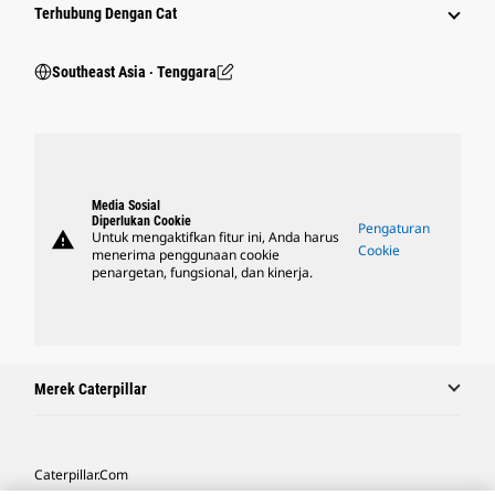
Terhubung Dengan Cat
Southeast Asia ‧ Tenggara
Media Sosial
Diperlukan Cookie
Pengaturan
warning
Untuk mengaktifkan fitur ini, Anda harus
Cookie
menerima penggunaan cookie
penargetan, fungsional, dan kinerja.
Merek Caterpillar
Caterpillar.com