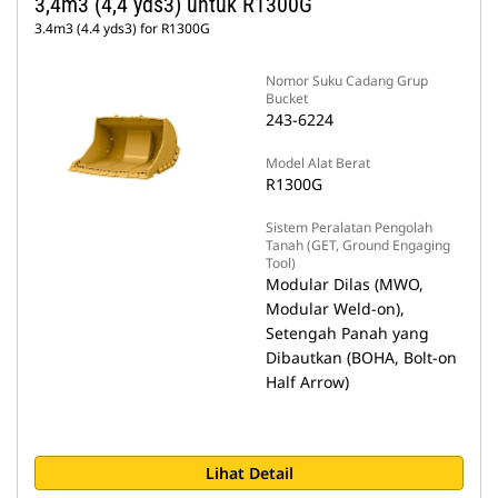
3,4m3 (4,4 yds3) untuk R1300G
3.4m3 (4.4 yds3) for R1300G
Nomor Suku Cadang Grup
Bucket
243-6224
Model Alat Berat
R1300G
Sistem Peralatan Pengolah
Tanah (GET, Ground Engaging
Tool)
Modular Dilas (MWO,
Modular Weld-on),
Setengah Panah yang
Dibautkan (BOHA, Bolt-on
Half Arrow)
Lihat Detail