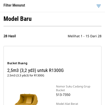
Filter Menurut
filter_list
Model Baru
28 Hasil
Melihat 1 - 15 Dari 28
Bucket Buang
2,5m3 (3,2 yd3) untuk R1300G
2.5m3 (3.3 yds3) for R1300G
Nomor Suku Cadang Grup
Bucket
513-7350
Model Alat Berat