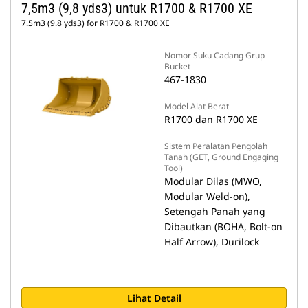
7,5m3 (9,8 yds3) untuk R1700 & R1700 XE
7.5m3 (9.8 yds3) for R1700 & R1700 XE
Nomor Suku Cadang Grup
Bucket
467-1830
Model Alat Berat
R1700 dan R1700 XE
Sistem Peralatan Pengolah
Tanah (GET, Ground Engaging
Tool)
Modular Dilas (MWO,
Modular Weld-on),
Setengah Panah yang
Dibautkan (BOHA, Bolt-on
Half Arrow), Durilock
Lihat Detail